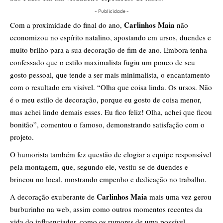
- Publicidade -
Carlinhos Maia
Com a proximidade do final do ano,
não
economizou no espírito natalino, apostando em ursos, duendes e
muito brilho para a sua decoração de fim de ano. Embora tenha
confessado que o estilo maximalista fugiu um pouco de seu
gosto pessoal, que tende a ser mais minimalista, o encantamento
com o resultado era visível. “Olha que coisa linda. Os ursos. Não
é o meu estilo de decoração, porque eu gosto de coisa menor,
mas achei lindo demais esses. Eu fico feliz! Olha, achei que ficou
bonitão”, comentou o famoso, demonstrando satisfação com o
projeto.
O humorista também fez questão de elogiar a equipe responsável
pela montagem, que, segundo ele, vestiu-se de duendes e
brincou no local, mostrando empenho e dedicação no trabalho.
Carlinhos Maia
A decoração exuberante de
mais uma vez gerou
burburinho na web, assim como outros momentos recentes da
vida do influenciador, como os rumores de uma possível