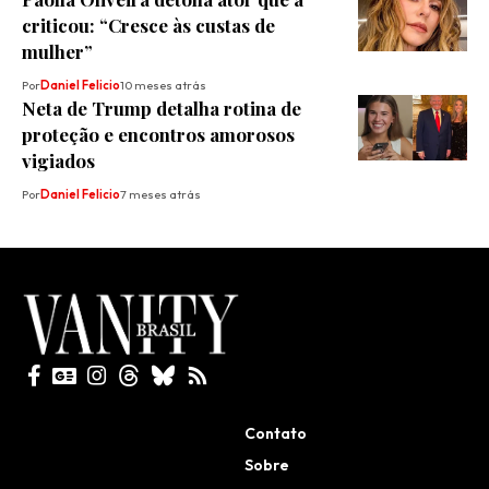
criticou: “Cresce às custas de
mulher”
Por
Daniel Felicio
10 meses atrás
Neta de Trump detalha rotina de
proteção e encontros amorosos
vigiados
Por
Daniel Felicio
7 meses atrás
Todos direitos reservados
Contato
Sobre