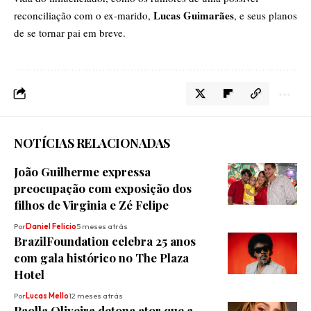
Lucas Guimarães
reconciliação com o ex-marido,
, e seus planos
de se tornar pai em breve.
NOTÍCIAS RELACIONADAS
João Guilherme expressa
preocupação com exposição dos
filhos de Virginia e Zé Felipe
Por
Daniel Felicio
5 meses atrás
BrazilFoundation celebra 25 anos
com gala histórico no The Plaza
Hotel
Por
Lucas Mello
12 meses atrás
Paolla Oliveira detona ator que a