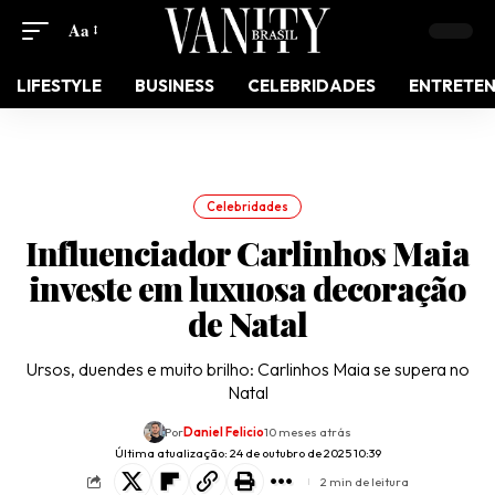
Aa
LIFESTYLE
BUSINESS
CELEBRIDADES
ENTRETE
Celebridades
Influenciador Carlinhos Maia
investe em luxuosa decoração
de Natal
Ursos, duendes e muito brilho: Carlinhos Maia se supera no
Natal
Por
Daniel Felicio
10 meses atrás
Última atualização: 24 de outubro de 2025 10:39
2 min de leitura