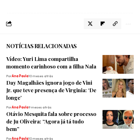
NOTÍCIAS RELACIONADAS
Vídeo: Yuri Lima compartilha
momento carinhoso com a filha Nala
Por
Ana Paula
10 meses atrás
Day Magalhães ignora jogo de Vini
Jr. que teve presença de Virginia: ‘De
longe’
Por
Ana Paula
9 meses atrás
Otávio Mesquita fala sobre processo
de Ju Oliveira: “Agora já tá tudo
bem”
Por
Ana Paula
10 meses atrás