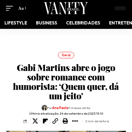
Aa
LIFESTYLE
BUSINESS
CELEBRIDADES
ENTRETE
Geral
Gabi Martins abre o jogo
sobre romance com
humorista: ‘Quem quer, dá
um jeito’
Por
Ana Paula
11 meses atrás
Última atualização: 24 de setembro de 2025 15:10
2 min de leitura