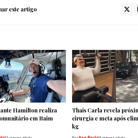
ar este artigo
nte Hamilton realiza
Thais Carla revela próx
comunitário em Itaim
cirurgia e meta após eli
kg
ula
12 meses atrás
Por
Ana Paula
9 meses atrás