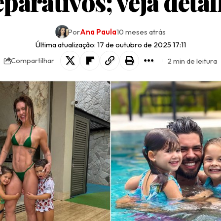
parativos; veja deta
Por
Ana Paula
10 meses atrás
Última atualização: 17 de outubro de 2025 17:11
2 min de leitura
Compartilhar