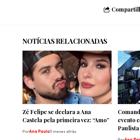
Compartilh
NOTÍCIAS RELACIONADAS
Zé Felipe se declara a Ana
Comanda
Castela pela primeira vez: “Amo”
evento 
Paulista
Por
Ana Paula
11 meses atrás
Por
Ana Pa