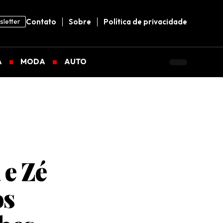
letter
Contato
Sobre
Política de privacidade
A
MODA
AUTO
 e Zé
os