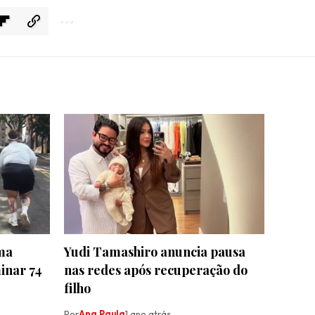
ima
Yudi Tamashiro anuncia pausa
minar 74
nas redes após recuperação do
filho
Por
Ana Paula
1 ano atrás