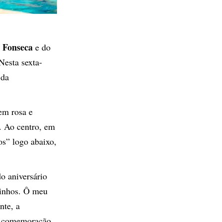
a Fonseca
e do
Nesta sexta-
 da
em rosa e
. Ao centro, em
os” logo abaixo,
o aniversário
ninhos. Ô meu
nte, a
na comemoração.