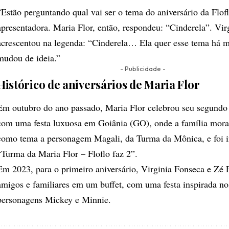
“Estão perguntando qual vai ser o tema do aniversário da Flof
apresentadora. Maria Flor, então, respondeu: “Cinderela”. Vir
acrescentou na legenda: “Cinderela… Ela quer esse tema há m
mudou de ideia.”
- Publicidade -
Histórico de aniversários de Maria Flor
Em outubro do ano passado, Maria Flor celebrou seu segundo 
com uma festa luxuosa em Goiânia (GO), onde a família mora
como tema a personagem Magali, da Turma da Mônica, e foi i
“Turma da Maria Flor – Floflo faz 2”.
Em 2023, para o primeiro aniversário, Virginia Fonseca e Zé 
amigos e familiares em um buffet, com uma festa inspirada no
personagens Mickey e Minnie.