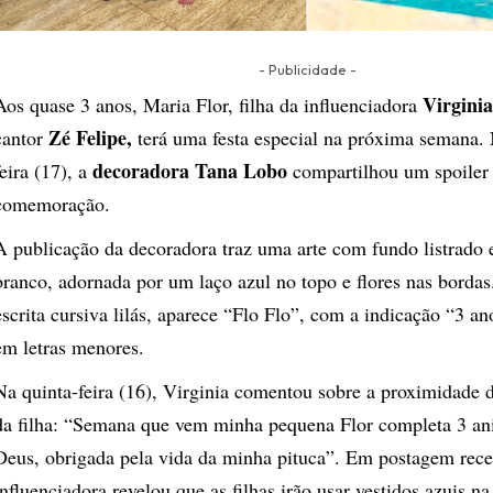
- Publicidade -
Virgini
Aos quase 3 anos, Maria Flor, filha da influenciadora
Zé Felipe,
cantor
terá uma festa especial na próxima semana. 
decoradora Tana Lobo
feira (17), a
compartilhou um spoiler
comemoração.
A publicação da decoradora traz uma arte com fundo listrado 
branco, adornada por um laço azul no topo e flores nas bordas
escrita cursiva lilás, aparece “Flo Flo”, com a indicação “3 an
em letras menores.
Na quinta-feira (16), Virginia comentou sobre a proximidade d
da filha: “Semana que vem minha pequena Flor completa 3 a
Deus, obrigada pela vida da minha pituca”. Em postagem rece
influenciadora revelou que as filhas irão usar vestidos azuis 