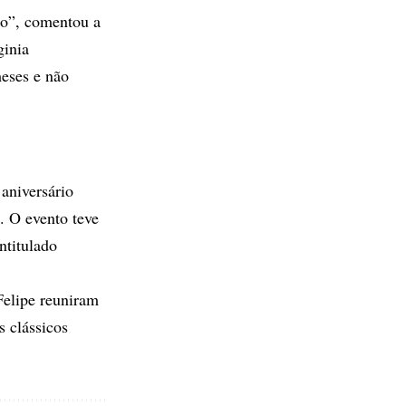
lo”, comentou a
ginia
eses e não
aniversário
. O evento teve
ntitulado
Felipe reuniram
s clássicos