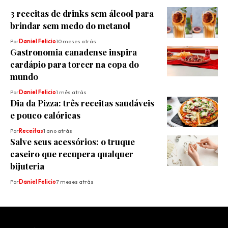
3 receitas de drinks sem álcool para
brindar sem medo do metanol
Por
Daniel Felicio
10 meses atrás
Gastronomia canadense inspira
cardápio para torcer na copa do
mundo
Por
Daniel Felicio
1 mês atrás
Dia da Pizza: três receitas saudáveis
e pouco calóricas
Por
Receitas
1 ano atrás
Salve seus acessórios: o truque
caseiro que recupera qualquer
bijuteria
Por
Daniel Felicio
7 meses atrás