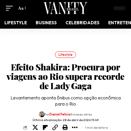
Aa
LIFESTYLE
BUSINESS
CELEBRIDADES
ENTRETE
Lifestyle
Efeito Shakira: Procura por
viagens ao Rio supera recorde
de Lady Gaga
Levantamento aponta ônibus como opção econômica
para o Rio
Por
Daniel Felicio
3 meses atrás
Última atualização: 28 de abril de 2026 15:49
1 min de leitura