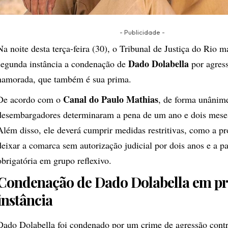
- Publicidade -
Na noite desta terça-feira (30), o Tribunal de Justiça do Rio 
Dado Dolabella
segunda instância a condenação de
por agress
namorada, que também é sua prima.
Canal do Paulo Mathias
De acordo com o
, de forma unânime
desembargadores determinaram a pena de um ano e dois mese
Além disso, ele deverá cumprir medidas restritivas, como a pr
deixar a comarca sem autorização judicial por dois anos e a pa
obrigatória em grupo reflexivo.
Condenação de Dado Dolabella em pr
instância
Dado Dolabella foi condenado por um crime de agressão contr