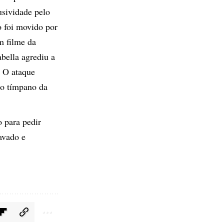
usividade pelo
o
foi movido por
m filme da
abella agrediu a
. O ataque
do tímpano da
o para pedir
avado e