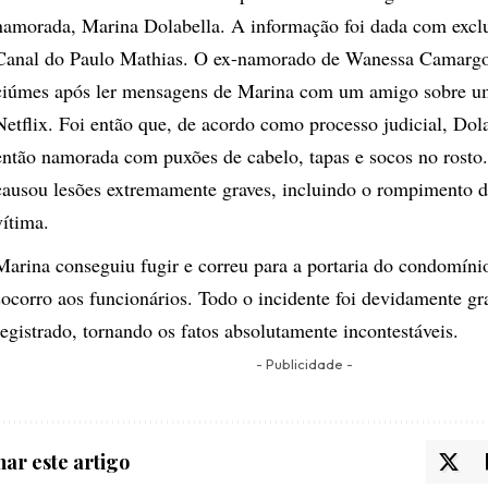
namorada,
Marina Dolabella
. A informação foi dada com excl
Canal do Paulo Mathias
. O ex-namorado de
Wanessa Camarg
ciúmes após ler mensagens de Marina com um amigo sobre u
Netflix. Foi então que, de acordo como processo judicial, Dol
então namorada com puxões de cabelo, tapas e socos no rosto
causou lesões extremamente graves, incluindo o rompimento 
vítima.
Marina conseguiu fugir e correu para a portaria do condomíni
socorro aos funcionários. Todo o incidente foi devidamente gr
registrado, tornando os fatos absolutamente incontestáveis.
- Publicidade -
ar este artigo