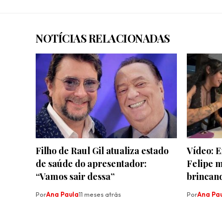
NOTÍCIAS RELACIONADAS
Filho de Raul Gil atualiza estado
Vídeo: E
de saúde do apresentador:
Felipe m
“Vamos sair dessa”
brincan
Por
Ana Paula
11 meses atrás
Por
Ana Pa