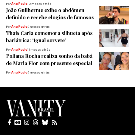
Por
Ana Paula
10 meses atrás
João Guilherme exibe o abdômen
definido e recebe elogios de famosos
Por
Ana Paula
9 meses atrás
Thais Carla comemora silhueta após
bariátrica: ‘Igual sorvete’
Por
Ana Paula
11 meses atrás
Poliana Rocha realiza sonho da babá
de Maria Flor com presente especial
Por
Ana Paula
9 meses atrás
Todos direitos reservados