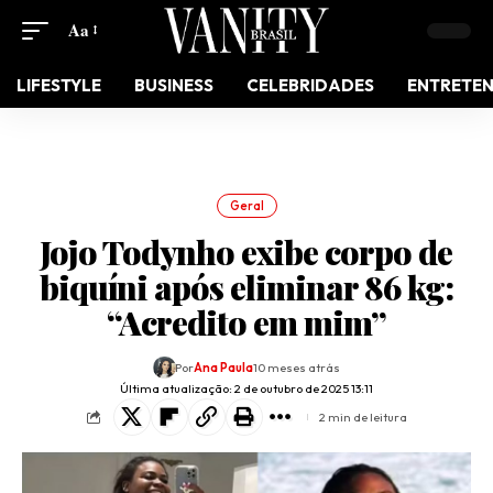
Aa
LIFESTYLE
BUSINESS
CELEBRIDADES
ENTRETE
Geral
Jojo Todynho exibe corpo de
biquíni após eliminar 86 kg:
“Acredito em mim”
Por
Ana Paula
10 meses atrás
Última atualização: 2 de outubro de 2025 13:11
2 min de leitura