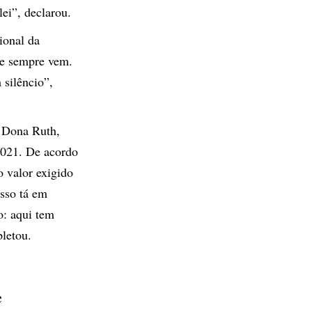
ei”, declarou.
ional da
ade sempre vem.
silêncio”,
o Dona Ruth,
 2021. De acordo
o valor exigido
sso tá em
o: aqui tem
pletou.
e