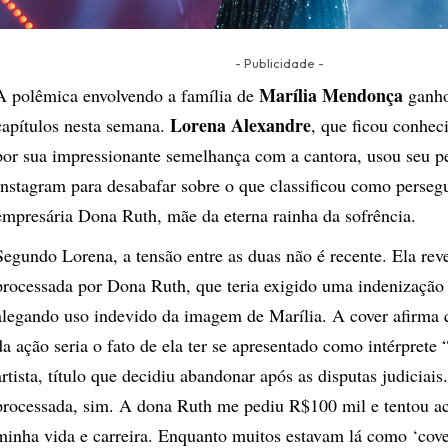
- Publicidade -
Marília Mendonça
A polêmica envolvendo a família de
ganho
Lorena Alexandre
capítulos nesta semana.
, que ficou conheci
por sua impressionante semelhança com a cantora, usou seu pe
Instagram
para desabafar sobre o que classificou como perseg
empresária Dona Ruth, mãe da eterna rainha da sofrência.
Segundo Lorena, a tensão entre as duas não é recente. Ela rev
processada por Dona Ruth, que teria exigido uma indenização
alegando uso indevido da imagem de Marília. A cover afirma 
da ação seria o fato de ela ter se apresentado como intérprete “
artista, título que decidiu abandonar após as disputas judiciais
processada, sim. A dona Ruth me pediu R$100 mil e tentou a
minha vida e carreira. Enquanto muitos estavam lá como ‘cove