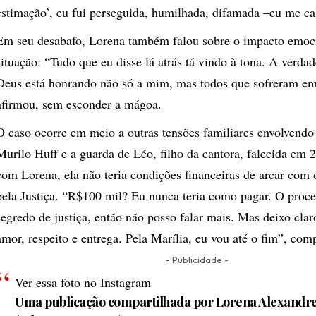
estimação’, eu fui perseguida, humilhada, difamada –eu me cal
Em seu desabafo, Lorena também falou sobre o impacto emoc
situação: “Tudo que eu disse lá atrás tá vindo à tona. A verd
Deus está honrando não só a mim, mas todos que sofreram em 
afirmou, sem esconder a mágoa.
O caso ocorre em meio a outras tensões familiares envolvend
Murilo Huff e a guarda de Léo, filho da cantora, falecida em
com Lorena, ela não teria condições financeiras de arcar com 
pela Justiça. “R$100 mil? Eu nunca teria como pagar. O proce
segredo de justiça, então não posso falar mais. Mas deixo clar
amor, respeito e entrega. Pela Marília, eu vou até o fim”, com
- Publicidade -
Ver essa foto no Instagram
Uma publicação compartilhada por Lorena Alexandr