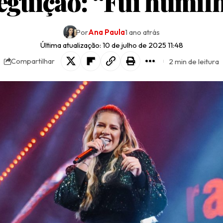
eguição: “Fui humil
Por
Ana Paula
1 ano atrás
Última atualização: 10 de julho de 2025 11:48
2 min de leitura
Compartilhar