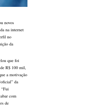
u novos
da na internet
rfil no
uição da
elou que foi
 de R$ 100 mil,
que a motivação
oficial” da
. “Fui
cabar com
rs de