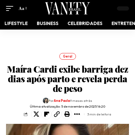
Aa
LIFESTYLE
BUSINESS
CELEBRIDADES
ENTRETE
Geral
Maíra Cardi exibe barriga dez
dias após parto e revela perda
de peso
Por
Ana Paula
9 meses atrás
Última atualização: 5 de novembro de 2025 16:20
3 min de leitura