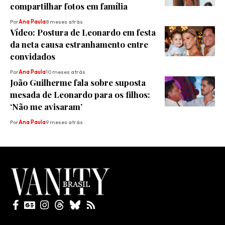
compartilhar fotos em família
Por
Ana Paula
8 meses atrás
Vídeo: Postura de Leonardo em festa
da neta causa estranhamento entre
convidados
Por
Ana Paula
10 meses atrás
João Guilherme fala sobre suposta
mesada de Leonardo para os filhos:
‘Não me avisaram’
Por
Ana Paula
9 meses atrás
Todos direitos reservados