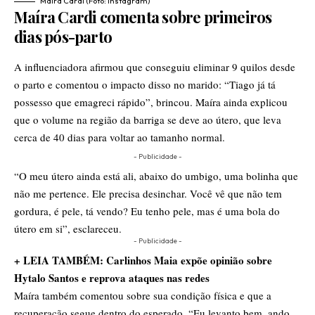
Maíra Cardi (Foto: Instagram)
Maíra Cardi comenta sobre primeiros
dias pós-parto
A influenciadora afirmou que conseguiu eliminar 9 quilos desde
o parto e comentou o impacto disso no marido: “Tiago já tá
possesso que emagreci rápido”, brincou. Maíra ainda explicou
que o volume na região da barriga se deve ao útero, que leva
cerca de 40 dias para voltar ao tamanho normal.
- Publicidade -
“O meu útero ainda está ali, abaixo do umbigo, uma bolinha que
não me pertence. Ele precisa desinchar. Você vê que não tem
gordura, é pele, tá vendo? Eu tenho pele, mas é uma bola do
útero em si”, esclareceu.
- Publicidade -
+ LEIA TAMBÉM: Carlinhos Maia expõe opinião sobre
Hytalo Santos e reprova ataques nas redes
Maíra também comentou sobre sua condição física e que a
recuperação segue dentro do esperado. “Eu levanto bem, ando