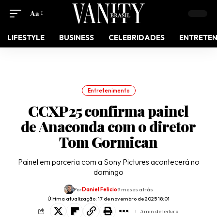
Aa
LIFESTYLE
BUSINESS
CELEBRIDADES
ENTRETE
Entretenimento
CCXP25 confirma painel
de Anaconda com o diretor
Tom Gormican
Painel em parceria com a Sony Pictures acontecerá no
domingo
Por
Daniel Felicio
9 meses atrás
Última atualização: 17 de novembro de 2025 18:01
3 min de leitura