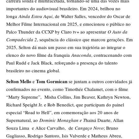
carreira sólida e multifacetada, tornando-se uma das vozes mais
importantes do audiovisual brasileiro. Em 2024, brilhou no
longa
Ainda Estou Aqui
, de Walter Salles, vencedor do Oscar de
Melhor Filme Internacional em 2025, e emocionou o público no
Palco Thunder da CCXP by Claro tv+ ao apresentar
O Auto da
Compadecida 2
, sequência do clássico que marcou gerações. Em
2025, Selton dá mais um passo em sua trajetória ao integrar o
elenco do novo filme da franquia
Anaconda
, contracenando com
Paul Rudd e Jack Black, reforçando a presença do talento
brasileiro no cinema global.
Selton Mello
Tom Gormican
e
se juntam a outros convidados já
confirmados no evento, como Timothée Chalamet, com o filme
“Marty Supreme”, Misha Collins, Jim Beaver, Kathryn Newton,
Richard Speight Jr. e Rob Benedict, que participam do painel
especial “Road to Hell”, em comemoração aos 20 anos de
Supernatural, ao
Dominic Monaghan e T
hainá Duarte, Allan
Souza Lima e Alice Carvalho, de
Cangaço Novo
; Bruno
Gagliasso, Rodrigo Santoro, Isis Valverde e Matheus Abreu,