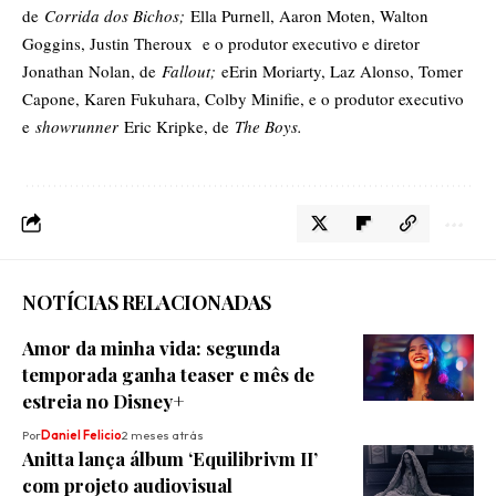
de
Corrida dos Bichos;
Ella Purnell, Aaron Moten, Walton
Goggins, Justin Theroux e o produtor executivo e diretor
Jonathan Nolan, de
Fallout;
eErin Moriarty, Laz Alonso, Tomer
Capone, Karen Fukuhara, Colby Minifie, e o produtor executivo
e
showrunner
Eric Kripke, de
The Boys.
NOTÍCIAS RELACIONADAS
Amor da minha vida: segunda
temporada ganha teaser e mês de
estreia no Disney+
Por
Daniel Felicio
2 meses atrás
Anitta lança álbum ‘Equilibrivm II’
com projeto audiovisual