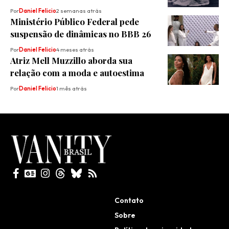
Por
Daniel Felicio
2 semanas atrás
Ministério Público Federal pede
suspensão de dinâmicas no BBB 26
Por
Daniel Felicio
4 meses atrás
Atriz Mell Muzzillo aborda sua
relação com a moda e autoestima
Por
Daniel Felicio
1 mês atrás
Todos direitos reservados
Contato
Sobre