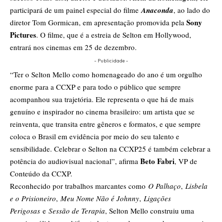
participará de um painel especial do filme
Anaconda
, ao lado do
Sony
diretor Tom Gormican, em apresentação promovida pela
Pictures
. O filme, que é a estreia de Selton em Hollywood,
entrará nos cinemas em 25 de dezembro.
- Publicidade -
“Ter o Selton Mello como homenageado do ano é um orgulho
enorme para a CCXP e para todo o público que sempre
acompanhou sua trajetória. Ele representa o que há de mais
genuíno e inspirador no cinema brasileiro: um artista que se
reinventa, que transita entre gêneros e formatos, e que sempre
coloca o Brasil em evidência por meio do seu talento e
sensibilidade. Celebrar o Selton na CCXP25 é também celebrar a
Beto Fabri
potência do audiovisual nacional”, afirma
, VP de
Conteúdo da CCXP.
Reconhecido por trabalhos marcantes como
O Palhaço
,
Lisbela
e o Prisioneiro
,
Meu Nome Não é Johnny
,
Ligações
Perigosas
e
Sessão de Terapia
, Selton Mello construiu uma