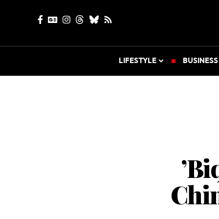
LIFESTYLE
BUSINESS
​’B
Chin