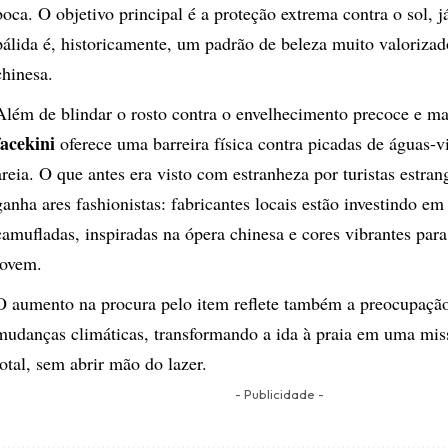
boca. O objetivo principal é a proteção extrema contra o sol, j
pálida é, historicamente, um padrão de beleza muito valorizad
chinesa.
​Além de blindar o rosto contra o envelhecimento precoce e ma
facekini
oferece uma barreira física contra picadas de águas-vi
areia. O que antes era visto com estranheza por turistas estran
ganha ares fashionistas: fabricantes locais estão investindo e
camufladas, inspiradas na ópera chinesa e cores vibrantes para 
jovem.
​O aumento na procura pelo item reflete também a preocupaçã
mudanças climáticas, transformando a ida à praia em uma mis
total, sem abrir mão do lazer.
- Publicidade -