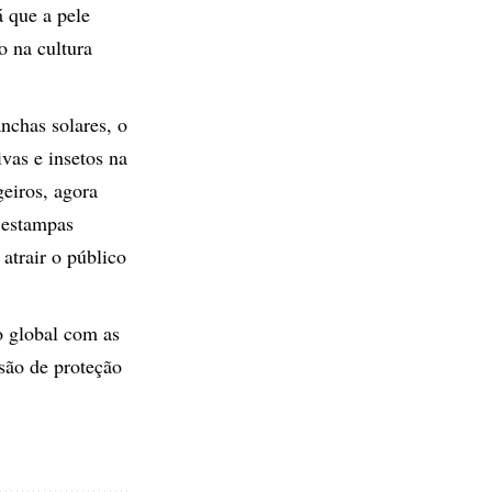
á que a pele
o na cultura
nchas solares, o
vas e insetos na
geiros, agora
m estampas
atrair o público
o global com as
são de proteção