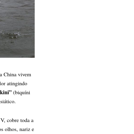
da China vivem
lor atingindo
kini”
(biquíni
siático.
 UV, cobre toda a
s olhos, nariz e