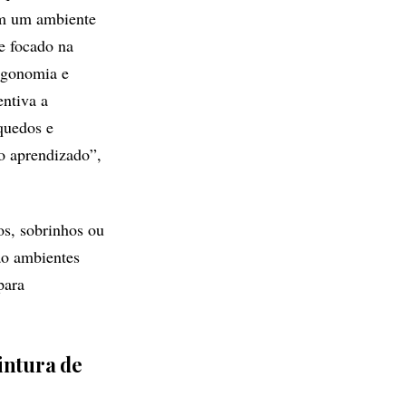
em um ambiente
e focado na
rgonomia e
entiva a
nquedos e
 o aprendizado”,
os, sobrinhos ou
ão ambientes
para
intura de