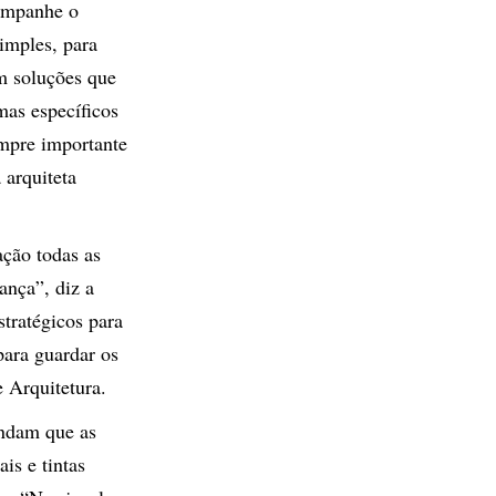
companhe o
simples, para
m soluções que
mas específicos
empre importante
 arquiteta
ção todas as
ança”, diz a
tratégicos para
para guardar os
e Arquitetura
.
endam que as
is e tintas