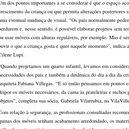
Um dos pontos importantes a se considerar é que o espaço a
crescimento da criança ou que permita alterações posteriores 
uma eventual mudança de visual.
“Os pais normalmente pede
perdurem e, nesse sentido, é possível elaborar projetos sem te
ou usar móveis com alturas reguláveis, por exemplo. Mas é s
ouvir o que a criança gosta e quer naquele momento”, indica a
Cilene Lupi
.
“Quando projetamos um quarto infantil, levamos em considera
necessidades dos pais e também a dinâmica do dia a dia da cri
arquiteta Fabiana Villegas. “E só então pensamos em pontos es
dispor os móveis necessários, da cama às prateleiras e nichos 
objetos”, completa sua sócia, Gabriela Vilarrubia, na
VilaVill
Com relação à segurança, as profissionais consultadas recom
quinas dos móveis tenham acabamento arredondado, os materia