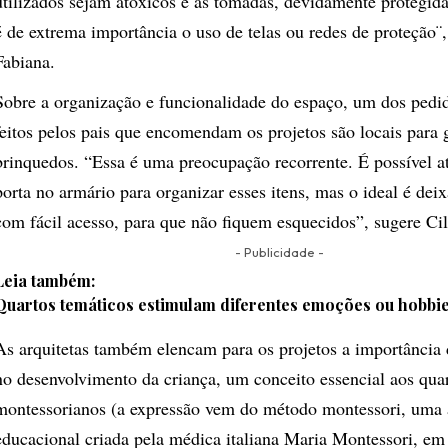
utilizados sejam atóxicos e as tomadas, devidamente protegida
é de extrema importância o uso de telas ou redes de proteção¨
Fabiana.
Sobre a organização e funcionalidade do espaço, um dos ped
feitos pelos pais que encomendam os projetos são locais para g
brinquedos. “
Essa é uma preocupação recorrente. É possível a
porta no armário para organizar esses itens, mas o ideal é deix
com fácil acesso, para que não fiquem esquecidos”, sugere Ci
- Publicidade -
Leia também:
Quartos temáticos estimulam diferentes emoções ou hobbi
As arquitetas também elencam para os projetos a importância
no desenvolvimento da criança, um conceito essencial aos qua
montessorianos (a expressão vem do método montessori, uma
educacional criada pela médica italiana Maria Montessori, e