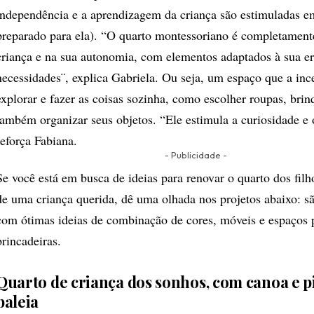
independência e a aprendizagem da criança são estimuladas 
preparado para ela). “O quarto montessoriano é completament
criança e na sua autonomia, com elementos adaptados à sua e
necessidades¨, explica Gabriela. Ou seja, um espaço que a inc
explorar e fazer as coisas sozinha, como escolher roupas, bri
também organizar seus objetos. “Ele estimula a curiosidade e
reforça Fabiana.
- Publicidade -
Se você está em busca de ideias para renovar o quarto dos filh
de uma criança querida, dê uma olhada nos projetos abaixo: s
com ótimas ideias de combinação de cores, móveis e espaços 
brincadeiras.
Quarto de criança dos sonhos, com canoa e p
baleia