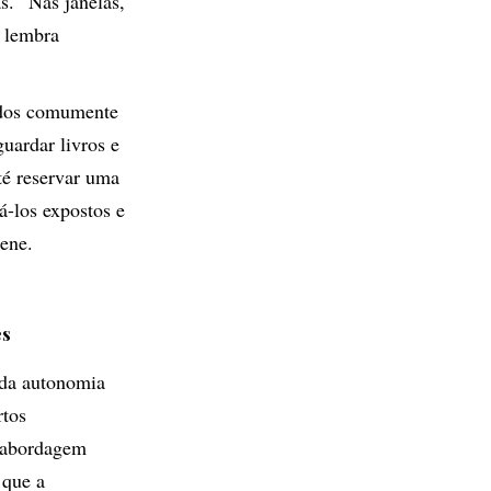
s. “Nas janelas,
, lembra
idos comumente
uardar livros e
té reservar uma
á-los expostos e
lene.
es
 da autonomia
rtos
 abordagem
m que a