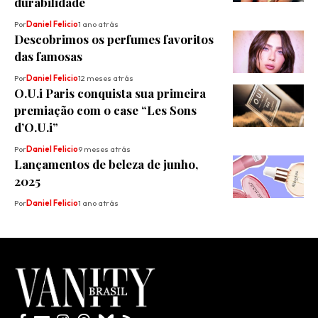
durabilidade
Por
Daniel Felicio
1 ano atrás
Descobrimos os perfumes favoritos
das famosas
Por
Daniel Felicio
12 meses atrás
O.U.i Paris conquista sua primeira
premiação com o case “Les Sons
d’O.U.i”
Por
Daniel Felicio
9 meses atrás
Lançamentos de beleza de junho,
2025
Por
Daniel Felicio
1 ano atrás