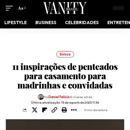
Aa
LIFESTYLE
BUSINESS
CELEBRIDADES
ENTRETE
Beleza
11 inspirações de penteados
para casamento para
madrinhas e convidadas
Por
Daniel Felicio
12 meses atrás
Última atualização: 15 de agosto de 2025 11:56
5 min de leitura