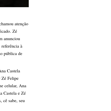
, chamou atenção
ficado. Zé
m anunciou
 referência à
o pública de
Ana Castela
 Zé Felipe
ne celular, Ana
a Castela e Zé
, cê sabe, seu