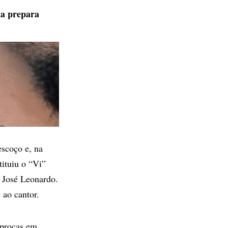
ia prepara
escoço e, na
ituiu o “Vi”
e José Leonardo.
 ao cantor.
íprocas em