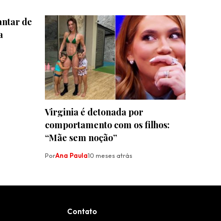
jantar de
a
Virginia é detonada por
comportamento com os filhos:
“Mãe sem noção”
Por
Ana Paula
10 meses atrás
Contato