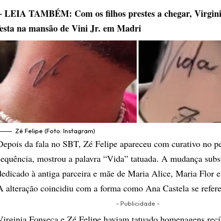
+ LEIA TAMBÉM: Com os filhos prestes a chegar, Virgin
festa na mansão de Vini Jr. em Madri
Zé Felipe (Foto: Instagram)
Depois da fala no SBT, Zé Felipe apareceu com curativo no p
sequência, mostrou a palavra “Vida” tatuada. A mudança subst
dedicado à antiga parceira e mãe de Maria Alice, Maria Flor 
A alteração coincidiu com a forma como Ana Castela se refere
- Publicidade -
Virginia Fonseca e Zé Felipe haviam tatuado homenagens rec