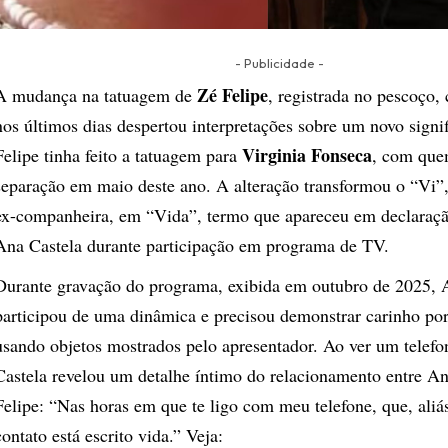
- Publicidade -
Zé Felipe
A mudança na tatuagem de
, registrada no pescoço
nos últimos dias despertou interpretações sobre um novo signi
Virginia Fonseca
Felipe tinha feito a tatuagem para
, com que
separação em maio deste ano. A alteração transformou o “Vi”,
ex-companheira, em “Vida”, termo que apareceu em declaraçã
Ana Castela durante participação em programa de TV.
Durante gravação do programa, exibida em outubro de 2025, 
participou de uma dinâmica e precisou demonstrar carinho por
usando objetos mostrados pelo apresentador. Ao ver um telefo
Castela revelou um detalhe íntimo do relacionamento entre An
Felipe: “Nas horas em que te ligo com meu telefone, que, aliás
contato está escrito vida.” Veja: