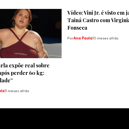
Vídeo: Vini Jr. é visto em 
Tainá Castro com Virgini
Fonseca
Por
Ana Paula
10 meses atrás
rla expõe real sobre
após perder 60 kg:
dade”
ula
11 meses atrás