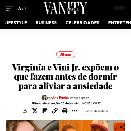
Aa
LIFESTYLE
BUSINESS
CELEBRIDADES
ENTRETE
Últimas
Virginia e Vini Jr. expõem o
que fazem antes de dormir
para aliviar a ansiedade
Por
Ana Paula
7 meses atrás
Última atualização: 23 de janeiro de 2026 08:17
2 min de leitura