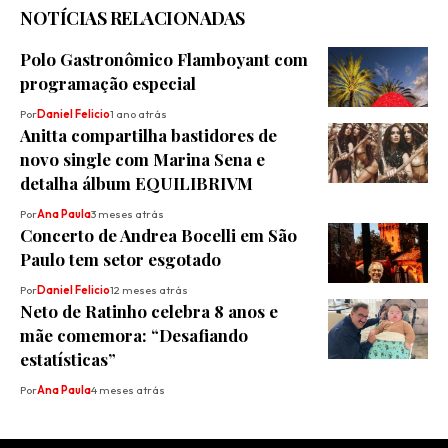
NOTÍCIAS RELACIONADAS
Polo Gastronômico Flamboyant com
programação especial
Por
Daniel Felicio
1 ano atrás
Anitta compartilha bastidores de
novo single com Marina Sena e
detalha álbum EQUILIBRIVM
Por
Ana Paula
3 meses atrás
Concerto de Andrea Bocelli em São
Paulo tem setor esgotado
Por
Daniel Felicio
12 meses atrás
Neto de Ratinho celebra 8 anos e
mãe comemora: “Desafiando
estatísticas”
Por
Ana Paula
4 meses atrás