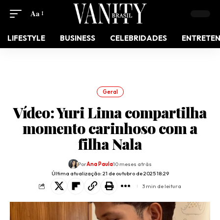
Aa
LIFESTYLE
BUSINESS
CELEBRIDADES
ENTRETE
Geral
Vídeo: Yuri Lima compartilha
momento carinhoso com a
filha Nala
Por
Ana Paula
10 meses atrás
Última atualização: 21 de outubro de 2025 18:29
3 min de leitura