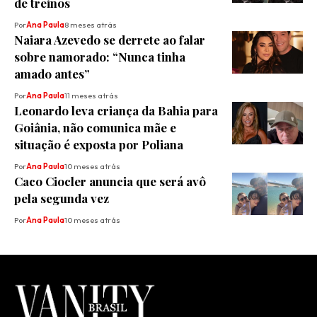
de treinos
Por
Ana Paula
8 meses atrás
Naiara Azevedo se derrete ao falar
sobre namorado: “Nunca tinha
amado antes”
Por
Ana Paula
11 meses atrás
Leonardo leva criança da Bahia para
Goiânia, não comunica mãe e
situação é exposta por Poliana
Por
Ana Paula
10 meses atrás
Caco Ciocler anuncia que será avô
pela segunda vez
Por
Ana Paula
10 meses atrás