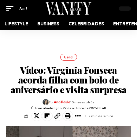
Aa
LIFESTYLE
BUSINESS
CELEBRIDADES
ENTRETE
Geral
Vídeo: Virginia Fonseca
acorda filha com bolo de
aniversário e visita surpresa
Por
Ana Paula
10 meses atrás
Última atualização: 22 de outubro de 2025 08:48
2 min de leitura