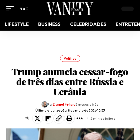
Aa
LIFESTYLE
BUSINESS
CELEBRIDADES
ENTRETE
Política
Trump anuncia cessar-fogo
de três dias entre Rússia e
Ucrânia
Por
Daniel Felicio
3 meses atrás
Última atualização: 8 de maio de 2026 15:53
2 min de leitura