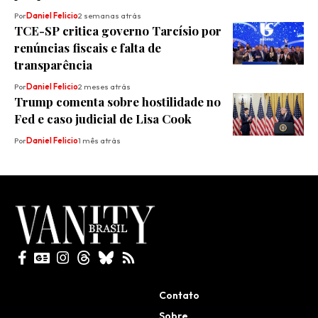
Por
Daniel Felicio
2 semanas atrás
TCE-SP critica governo Tarcísio por
renúncias fiscais e falta de
transparência
Por
Daniel Felicio
2 meses atrás
Trump comenta sobre hostilidade no
Fed e caso judicial de Lisa Cook
Por
Daniel Felicio
1 mês atrás
Todos direitos reservados
Contato
Sobre