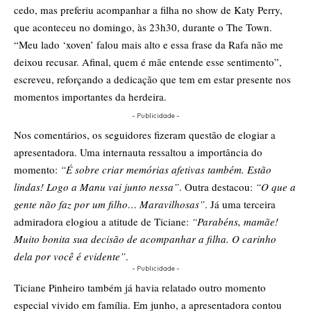
cedo, mas preferiu acompanhar a filha no show de Katy Perry,
que aconteceu no domingo, às 23h30, durante o The Town.
“Meu lado ‘xoven’ falou mais alto e essa frase da Rafa não me
deixou recusar. Afinal, quem é mãe entende esse sentimento”,
escreveu, reforçando a dedicação que tem em estar presente nos
momentos importantes da herdeira.
- Publicidade -
Nos comentários, os seguidores fizeram questão de elogiar a
apresentadora. Uma internauta ressaltou a importância do
momento:
“É sobre criar memórias afetivas também. Estão
lindas! Logo a Manu vai junto nessa”
. Outra destacou:
“O que a
gente não faz por um filho… Maravilhosas”
. Já uma terceira
admiradora elogiou a atitude de Ticiane:
“Parabéns, mamãe!
Muito bonita sua decisão de acompanhar a filha. O carinho
dela por você é evidente”
.
- Publicidade -
Ticiane Pinheiro também já havia relatado outro momento
especial vivido em família. Em junho, a apresentadora contou