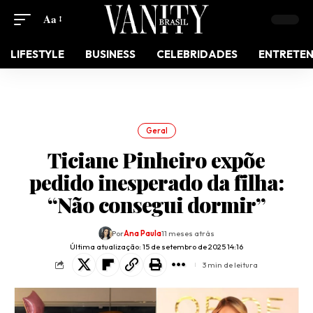
Aa
LIFESTYLE
BUSINESS
CELEBRIDADES
ENTRETE
Geral
Ticiane Pinheiro expõe
pedido inesperado da filha:
“Não consegui dormir”
Por
Ana Paula
11 meses atrás
Última atualização: 15 de setembro de 2025 14:16
3 min de leitura