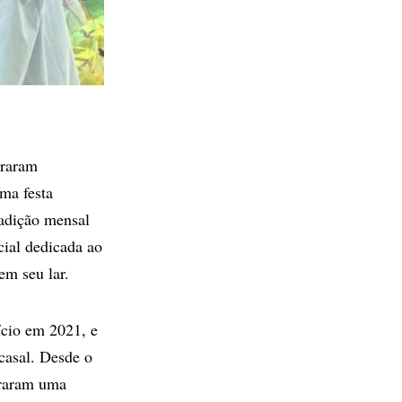
raram
ma festa
adição mensal
cial dedicada ao
em seu lar.
ício em 2021, e
casal. Desde o
traram uma