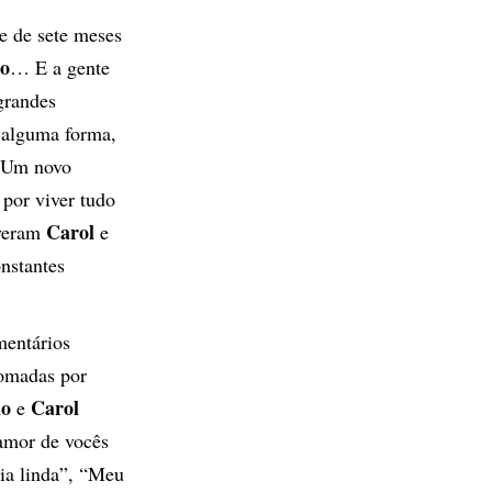
e de sete meses
o
… E a gente
grandes
alguma forma,
… Um novo
or viver tudo
Carol
everam
e
nstantes
entários
tomadas por
ho
Carol
e
amor de vocês
ia linda”, “Meu