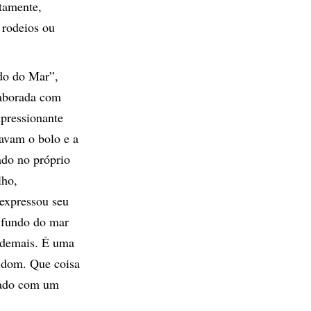
tamente,
 rodeios ou
ndo do Mar”,
laborada com
pressionante
navam o bolo e a
ado no próprio
lho,
expressou seu
e fundo do mar
á demais. É uma
m dom. Que coisa
açado com um