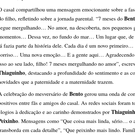
O casal compartilhou uma mensagem emocionante sobre a fas
Bent
do filho, refletindo sobre a jornada parental. “7 meses do
segue mergulhando… No amor, na descoberta, nos pequenos 
momentos… Dessa vez, no fundo do mar… Um lugar que, de 
já fazia parte da história dele. Cada dia é um novo primeiro
sorriso… Uma nova emoção… E a gente aqui… Agradecendo p
isso ao seu lado, filho! 7 meses mergulhando no amor”, escr
Thiaguinho
, destacando a profundidade do sentimento e as co
novidades que a paternidade e a maternidade trazem.
Bento
A celebração do mesversário de
gerou uma onda de com
positivos entre fãs e amigos do casal. As redes sociais foram 
Thiaguin
elogios à dedicação e ao carinho demonstrados por
Peixinho
. Mensagens como “Que coisa mais linda, sério… o 
transborda em cada detalhe”, “Que peixinho mais lindo. Famíl