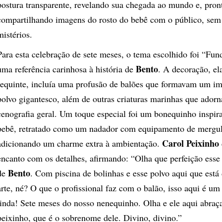
postura transparente, revelando sua chegada ao mundo e, pron
compartilhando imagens do rosto do bebê com o público, sem
mistérios.
Para esta celebração de sete meses, o tema escolhido foi “Fu
Bento
uma referência carinhosa à história de
. A decoração, e
requinte, incluía uma profusão de balões que formavam um im
polvo gigantesco, além de outras criaturas marinhas que ador
cenografia geral. Um toque especial foi um bonequinho inspir
bebê, retratado como um nadador com equipamento de mergu
Carol Peixinho
adicionando um charme extra à ambientação.
encanto com os detalhes, afirmando: “Olha que perfeição ess
Bento
de
. Com piscina de bolinhas e esse polvo aqui que est
arte, né? O que o profissional faz com o balão, isso aqui é u
linda! Sete meses do nosso nenequinho. Olha e ele aqui abr
peixinho, que é o sobrenome dele. Divino, divino.”