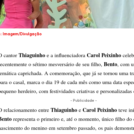
s: Imagem/Divulgação
Thiaguinho
Carol Peixinho
O cantor
e a influenciadora
celeb
Bento
recentemente o sétimo mesversário de seu filho,
, com u
temática caprichada. A comemoração, que já se tornou uma tr
para o casal, marca o dia 19 de cada mês como uma data espe
pequeno herdeiro, com festividades criativas e personalizadas 
- Publicidade -
Thiaguinho
Carol Peixinho
O relacionamento entre
e
teve in
Bento
representa o primeiro e, até o momento, único filho do 
nascimento do menino em setembro passado, os pais demons