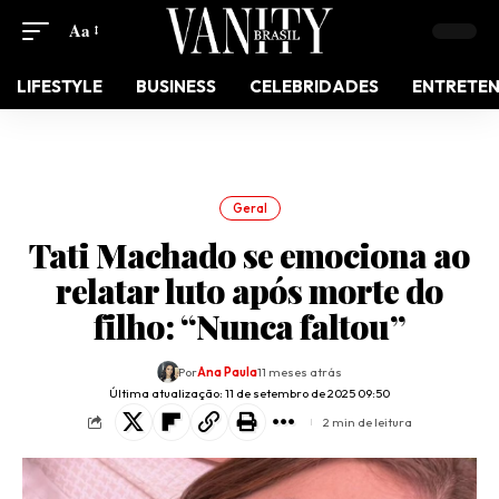
Aa
LIFESTYLE
BUSINESS
CELEBRIDADES
ENTRETE
Geral
Tati Machado se emociona ao
relatar luto após morte do
filho: “Nunca faltou”
Por
Ana Paula
11 meses atrás
Última atualização: 11 de setembro de 2025 09:50
2 min de leitura