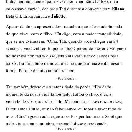
fralda, eu me planejei para viver isso, e eu não vivi isso, meu
Eliana
colo estava vazio”, declarou Tati durante a conversa com
,
Juliette
Bela Gil, Erika Januza e
.
Apesar da dor, a apresentadora ressaltou que não mudaria nada
do que viveu com o filho. “Eu digo, com a maior tranquilidade,
que se me avisassem: ‘Olha, Tati, quando você chegar em 34
semanas, você vai sentir que seu bebê parou de mexer e vai parar
no hospital por causa disso, sua vida vai virar de cabeça para
baixo’. Eu faria tudo de novo, mesmo que terminasse da mesma
forma. Porque é muito amor”, relatou.
- Publicidade -
Tati também descreveu a intensidade da perda. “Em dado
momento da nossa vida faltou tudo. Faltou o chão, o ar, a
vontade de viver, acordar, tudo. Mas nunca, nesses nove meses,
faltou amor. Então, se não faltou amor, eu toparia viver tudo de
novo. Eu cheguei a achar que as coisas perderam cor. Senti que
tudo virou uma penumbra, mesmo”, disse emocionada.
- Publicidade -