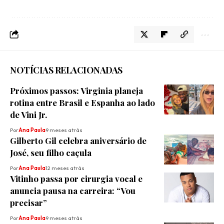
NOTÍCIAS RELACIONADAS
Próximos passos: Virginia planeja
rotina entre Brasil e Espanha ao lado
de Vini Jr.
Por
Ana Paula
9 meses atrás
Gilberto Gil celebra aniversário de
José, seu filho caçula
Por
Ana Paula
12 meses atrás
Vitinho passa por cirurgia vocal e
anuncia pausa na carreira: “Vou
precisar”
Por
Ana Paula
9 meses atrás