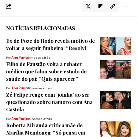
NOTÍCIAS RELACIONADAS
Ex de Poze do Rodo revela motivo de
voltar a seguir funkeiro: “Resolvi”
Por
Ana Paula
8 meses atrás
Filho de Faustão volta a rebater
médico que falou sobre estado de
saúde do pai: “Quis aparecer”
Por
Ana Paula
10 meses atrás
Zé Felipe reage com ‘joinha’ ao ser
questionado sobre namoro com Ana
Castela
Por
Ana Paula
10 meses atrás
Roberta Miranda critica mãe de
Marília Mendonça: “Só pensa em