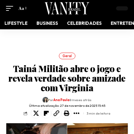
Aa
LIFESTYLE
BUSINESS
CELEBRIDADES
ENTRETE
Geral
Tainá Militão abre o jogo e
revela verdade sobre amizade
com Virginia
Por
Ana Paula
8 meses atrás
Última atualização: 27 de novembro de 2025 15:45
3 min de leitura