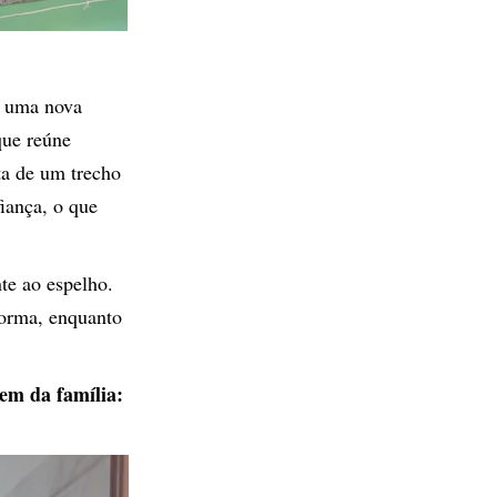
r uma nova
que reúne
ta de um trecho
fiança, o que
te ao espelho.
forma, enquanto
em da família: