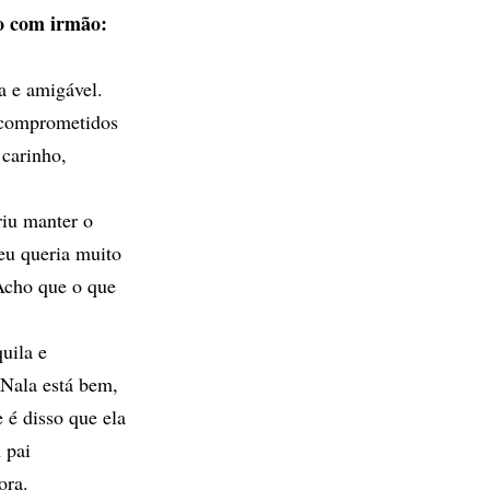
o com irmão:
a e amigável.
 comprometidos
 carinho,
riu manter o
 eu queria muito
 Acho que o que
uila e
 Nala está bem,
 é disso que ela
 pai
ora.