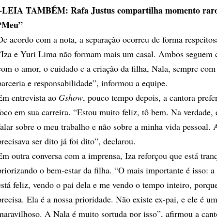
+LEIA TAMBÉM:
Rafa Justus compartilha momento rar
“Meu”
De acordo com a nota, a separação ocorreu de forma respeitos
“Iza e Yuri Lima não formam mais um casal. Ambos seguem
com o amor, o cuidado e a criação da filha, Nala, sempre com
parceria e responsabilidade”, informou a equipe.
Em entrevista ao
Gshow
, pouco tempo depois, a cantora prefe
foco em sua carreira. “Estou muito feliz, tô bem. Na verdade,
falar sobre o meu trabalho e não sobre a minha vida pessoal.
precisava ser dito já foi dito”, declarou.
Em outra conversa com a imprensa, Iza reforçou que está tranq
priorizando o bem-estar da filha. “O mais importante é isso: a
está feliz, vendo o pai dela e me vendo o tempo inteiro, porque
precisa. Ela é a nossa prioridade. Não existe ex-pai, e ele é um
maravilhoso. A Nala é muito sortuda por isso”, afirmou a cant