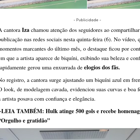
- Publicidade -
Iza
A cantora
chamou atenção dos seguidores ao compartilha
publicação nas redes sociais nesta quinta-feira (6). No vídeo, 
momentos marcantes do último mês, o destaque ficou por con
em que a artista aparece de biquíni, exibindo sua beleza e con
elogios dos fãs.
rapidamente gerou uma enxurrada de
No registro, a cantora surge ajustando um biquíni azul em fren
O look, de modelagem cavada, evidenciou suas curvas e boa 
a artista posava com confiança e elegância.
+LEIA TAMBÉM:
Hulk atinge 500 gols e recebe homenag
“Orgulho e gratidão”