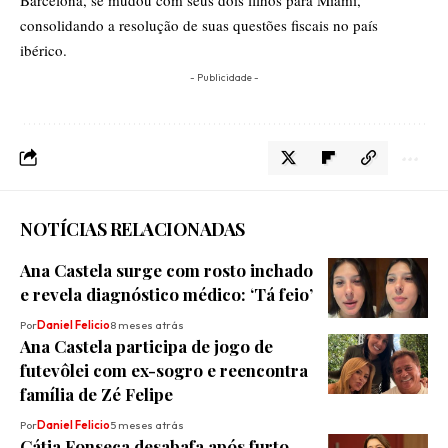
consolidando a resolução de suas questões fiscais no país
ibérico.
- Publicidade -
NOTÍCIAS RELACIONADAS
Ana Castela surge com rosto inchado
e revela diagnóstico médico: ‘Tá feio’
Por
Daniel Felicio
8 meses atrás
Ana Castela participa de jogo de
futevôlei com ex-sogro e reencontra
família de Zé Felipe
Por
Daniel Felicio
5 meses atrás
Cátia Fonseca desabafa após furto