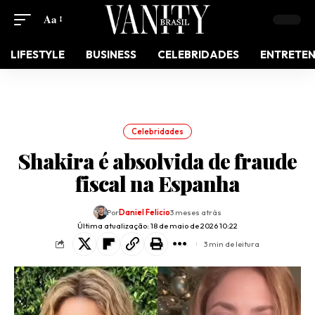
Aa
LIFESTYLE
BUSINESS
CELEBRIDADES
ENTRETE
Celebridades
Shakira é absolvida de fraude
fiscal na Espanha
Por
Daniel Felicio
3 meses atrás
Última atualização: 18 de maio de 2026 10:22
3 min de leitura