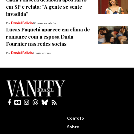
em SP e relata: “A gente se sente
invadida”
Por
Daniel Felicio
10 meses atrás
Lucas Paquetá aparece em clima de
romance com a esposa Duda
Fournier nas redes socias
Por
Daniel Felicio
1 mês atrás
Todos direitos reservados
Contato
Sobre