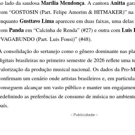
Marília Mendonça
Anitta
ao lado da saudosa
. A cantora
gara
com “GOSTOSIN (Part. Felipe Amorim & HITMAKER)” na 4
Gusttavo Lima
enquanto
apareceu em duas faixas, uma delas
Panda
Luis 
com
em “Calcinha de Renda” (#27) e outra com
“VAGABUNDO (Part. Luis Fonsi)” (#48).
A consolidação do sertanejo como o gênero dominante nas pl
digitais brasileiras no primeiro semestre de 2026 reflete uma 
valorização da produção musical nacional. Os dados da Pro-M
confirmam um cenário onde artistas brasileiros e, em particular
conseguem alcançar um vasto público e manter um engajamento
redefinindo as preferências de consumo de música no ambiente
país.
- Publicidade -