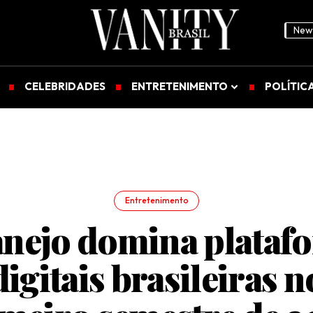
News
CELEBRIDADES
ENTRETENIMENTO
POLÍTIC
Entretenimento
anejo domina plataf
digitais brasileiras n