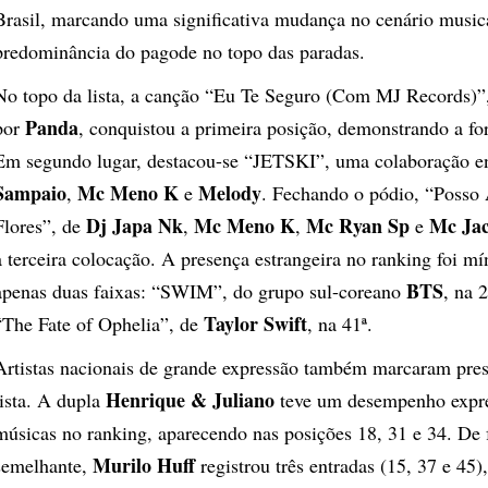
Brasil, marcando uma significativa mudança no cenário music
predominância do pagode no topo das paradas.
No topo da lista, a canção “Eu Te Seguro (Com MJ Records)”,
Panda
por
, conquistou a primeira posição, demonstrando a for
Em segundo lugar, destacou-se “JETSKI”, uma colaboração e
Sampaio
Mc Meno K
Melody
,
e
. Fechando o pódio, “Posso
Dj Japa Nk
Mc Meno K
Mc Ryan Sp
Mc Jac
Flores”, de
,
,
e
a terceira colocação. A presença estrangeira no ranking foi m
BTS
apenas duas faixas: “SWIM”, do grupo sul-coreano
, na 
Taylor Swift
“The Fate of Ophelia”, de
, na 41ª.
Artistas nacionais de grande expressão também marcaram pres
Henrique & Juliano
lista. A dupla
teve um desempenho expre
músicas no ranking, aparecendo nas posições 18, 31 e 34. De
Murilo Huff
semelhante,
registrou três entradas (15, 37 e 45)