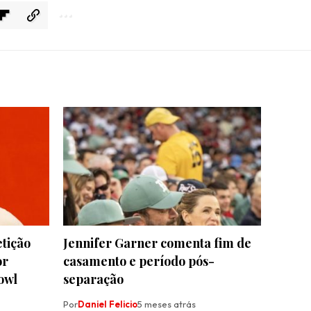
etição
Jennifer Garner comenta fim de
or
casamento e período pós-
owl
separação
Por
Daniel Felicio
5 meses atrás