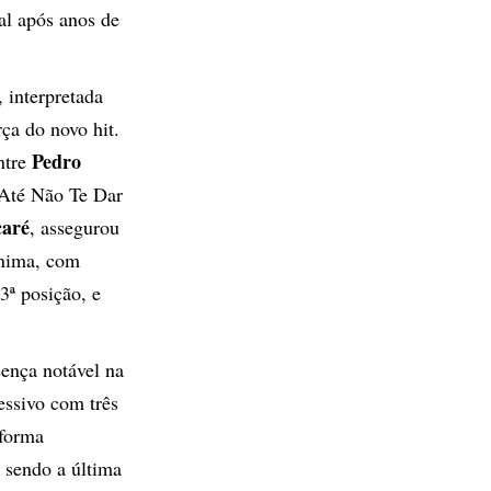
al após anos de
 interpretada
ça do novo hit.
Pedro
ntre
 Até Não Te Dar
aré
, assegurou
ínima, com
23ª posição, e
ença notável na
ssivo com três
 forma
, sendo a última