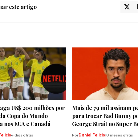
ar este artigo
paga US$ 200 milhões por
Mais de 79 mil assinam p
s da Copa do Mundo
para trocar Bad Bunny p
a nos EUA e Canadá
George Strait no Super B
elicio
4 dias atrás
Por
Daniel Felicio
10 meses atrás