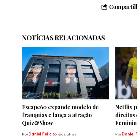
Compartilh
NOTÍCIAS RELACIONADAS
Escape60 expande modelo de
Netflix 
franquias e lança a atração
direito
Quiz&Show
Feminin
Por
Daniel Felicio
3 dias atrás
Por
Daniel F