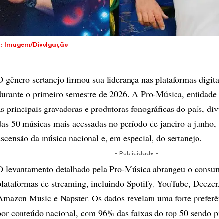
s: Imagem/Divulgação
O gênero sertanejo firmou sua liderança nas plataformas digitai
durante o primeiro semestre de 2026. A Pro-Música, entidade 
as principais gravadoras e produtoras fonográficas do país, di
das 50 músicas mais acessadas no período de janeiro a junho,
ascensão da música nacional e, em especial, do sertanejo.
- Publicidade -
O levantamento detalhado pela Pro-Música abrangeu o consu
plataformas de streaming, incluindo Spotify, YouTube, Deeze
Amazon Music e Napster. Os dados revelam uma forte preferê
por conteúdo nacional, com 96% das faixas do top 50 sendo p