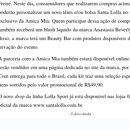
Freire. Neste dia, consumidores que realizarem compras aci
poderão personalizar um novo tênis e/ou bolsa Santa Lolla no
exclusivo da Amica Mia. Quem participar dessa ação de comp
também receberá um blush líquido da marca Anastasia Beverl
disso, a marca terá um Beauty Bar com produtos disponíveis d
ativação do evento.
A parceria com a Amica Mia também estará disponível online.
serão vendidos em uma página dedicada no
site da marca
, por
Com entrega para todo o Brasil, cada kit traz uma seleção esp
itens sortidos pelo valor promocional de R$49,90.
O novo
drop
da linha Lolla Sport já está disponível nas lojas fí
oficial da marca
www.santalolla.com.br
.
- Publicidade -