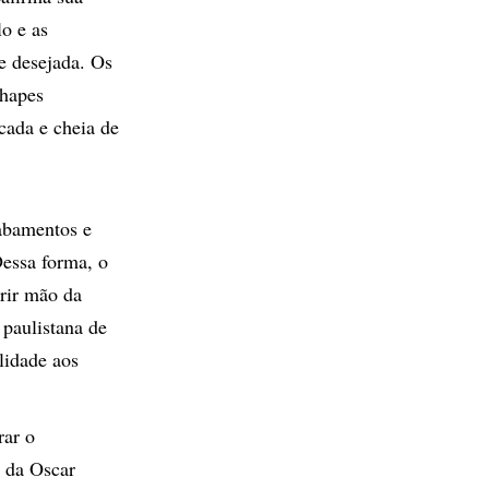
lo e as
e desejada. Os
shapes
cada e cheia de
abamentos e
essa forma, o
rir mão da
paulistana de
lidade aos
rar o
 da Oscar