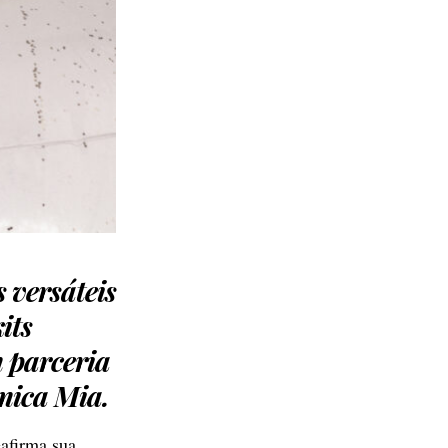
 versáteis
its
 parceria
mica Mia.
eafirma sua