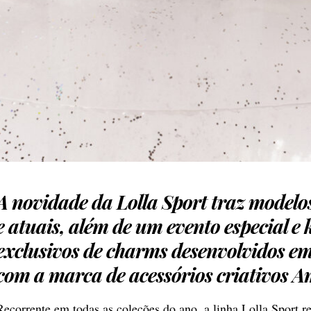
A novidade da Lolla Sport traz modelos
e atuais, além de um evento especial e k
exclusivos de charms desenvolvidos em
com a marca de acessórios criativos A
Recorrente em todas as coleções do ano, a linha Lolla Sport r