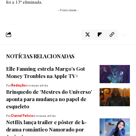
foi a 13ª eliminada.
- Publicidade -
NOTÍCIAS RELACIONADAS
Elle Fanning estrela Margo’s Got
Money Troubles na Apple TV+
Por
Redação
6 meses atrás
Brinquedo de ‘Mestres do Universo’
aponta para mudança no papel de
esqueleto
Por
Daniel Felicio
6 meses atrás
Netflix lança trailer e pôster de k-
drama romântico Namorado por