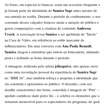
As botas, em especial as brancas, eram um acessório frequente e
Samira Sagr
já faziam parte da identidade de
antes mesmo de
sua entrada no reality. Durante o período de confinamento, o uso
constante desses calçados brancos atraiu a atenção do público e
Andressa
gerou comparações com a criadora de conteúdo
Urach
Samira
. A associação levou
a ser apelidada de “Ímola”
na Casa de Vidro, em referência ao estilo marcante da
Ana Paula Renault
influenciadora. Em uma conversa com
,
Samira
chegou a relembrar que entrou na brincadeira, imitando
poses e exibindo as botas durante o período.
jsilaspaiva
A tatuagem, realizada pelo artista
, não apenas serve
Samira Sagr
como uma recordação pessoal da experiência de
no “BBB 26”, mas também reforça e perpetua a identidade que
ela construiu e apresentou ao público. O desenho, com seu
detalhe característico das botas, consolida a imagem da “Prin” –
apelido carinhoso dado pelos fãs – e celebra os elementos que a
tornaram memorável para os espectadores do programa, do qual