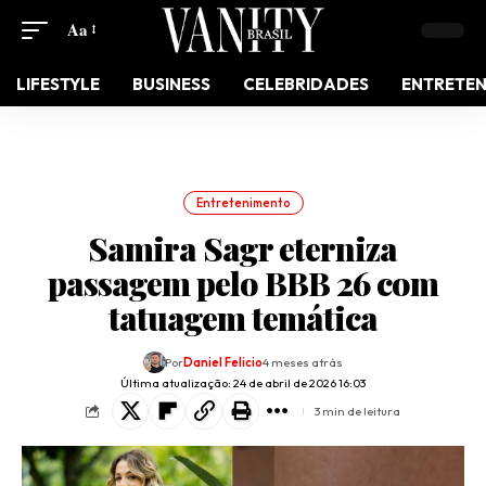
Aa
LIFESTYLE
BUSINESS
CELEBRIDADES
ENTRETE
Entretenimento
Samira Sagr eterniza
passagem pelo BBB 26 com
tatuagem temática
Por
Daniel Felicio
4 meses atrás
Última atualização: 24 de abril de 2026 16:03
3 min de leitura