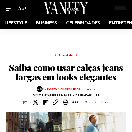
Aa
LIFESTYLE
BUSINESS
CELEBRIDADES
ENTRETE
Lifestyle
Saiba como usar calças jeans
largas em looks elegantes
Por
Pedro Siqueira Lima
1 ano atrás
Última atualização: 10 de julho de 2025 11:54
3 min de leitura