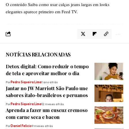
O conteúdo
Saiba como usar calças jeans largas em looks
elegantes
aparece primeiro em
Feed TV
.
NOTÍCIAS RELACIONADAS
Detox digital: Como reduzir o tempo
de tela e aproveitar melhor o dia
Por
Pedro Siqueira Lima
1 ano atrás
Jantar no JW Marriott São Paulo une
sabores ítalo-brasileiros e peruanos
Por
Pedro Siqueira Lima
12 meses atrás
Aprenda a fazer um cuscuz cremoso
com carne seca e bacon
Por
Daniel Felicio
9 meses atrás