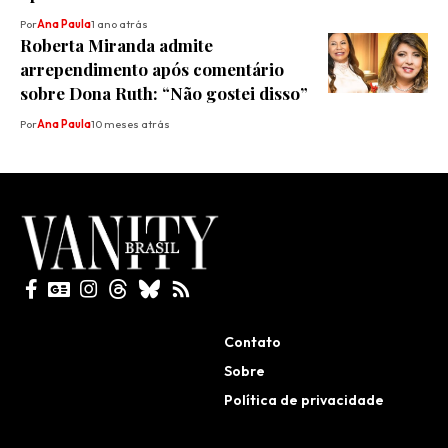
Por
Ana Paula
1 ano atrás
Roberta Miranda admite
arrependimento após comentário
sobre Dona Ruth: “Não gostei disso”
Por
Ana Paula
10 meses atrás
Todos direitos reservados
Contato
Sobre
Política de privacidade