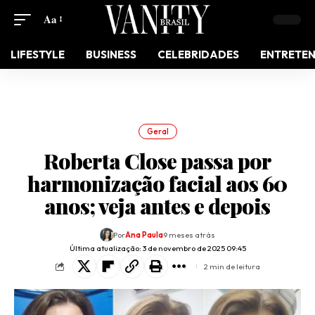
Aa
LIFESTYLE
BUSINESS
CELEBRIDADES
ENTRETE
Geral
Roberta Close passa por
harmonização facial aos 60
anos; veja antes e depois
Por
Ana Paula
9 meses atrás
Última atualização: 3 de novembro de 2025 09:45
2 min de leitura