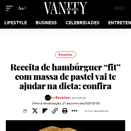
Aa
LIFESTYLE
BUSINESS
CELEBRIDADES
ENTRETE
Receitas
Receita de hambúrguer “fit”
com massa de pastel vai te
ajudar na dieta; confira
Por
Receitas
1 ano atrás
Última atualização: 27 de junho de 2025 13:05
2 min de leitura