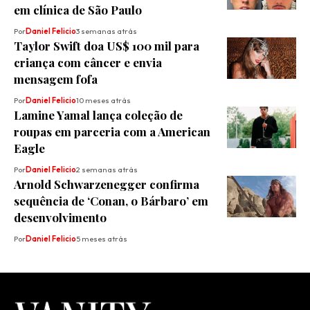
em clínica de São Paulo
Por
Daniel Felicio
3 semanas atrás
Taylor Swift doa US$ 100 mil para
criança com câncer e envia
mensagem fofa
Por
Daniel Felicio
10 meses atrás
Lamine Yamal lança coleção de
roupas em parceria com a American
Eagle
Por
Daniel Felicio
2 semanas atrás
Arnold Schwarzenegger confirma
sequência de ‘Conan, o Bárbaro’ em
desenvolvimento
Por
Daniel Felicio
5 meses atrás