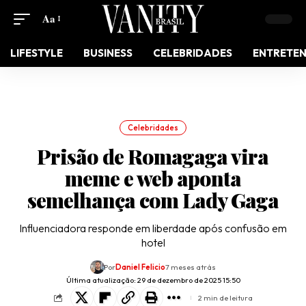
Aa
LIFESTYLE
BUSINESS
CELEBRIDADES
ENTRETE
Celebridades
Prisão de Romagaga vira
meme e web aponta
semelhança com Lady Gaga
Influenciadora responde em liberdade após confusão em
hotel
Por
Daniel Felicio
7 meses atrás
Última atualização: 29 de dezembro de 2025 15:50
2 min de leitura