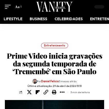
Aa
LIFESTYLE
BUSINESS
CELEBRIDADES
ENTRETE
Entretenimento
Prime Video inicia gravações
da segunda temporada de
‘Tremembé’ em São Paulo
Por
Daniel Felicio
3 meses atrás
Última atualização: 29 de abril de 2026 13:51
3 min de leitura