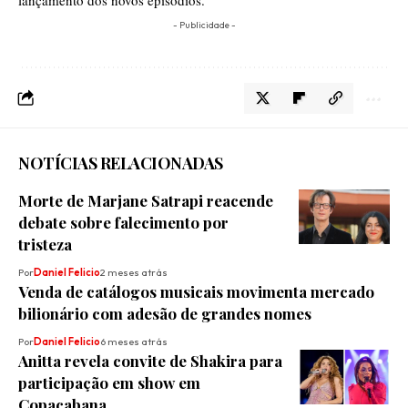
lançamento dos novos episódios.
- Publicidade -
NOTÍCIAS RELACIONADAS
Morte de Marjane Satrapi reacende
debate sobre falecimento por
tristeza
Por
Daniel Felicio
2 meses atrás
Venda de catálogos musicais movimenta mercado
bilionário com adesão de grandes nomes
Por
Daniel Felicio
6 meses atrás
Anitta revela convite de Shakira para
participação em show em
Copacabana