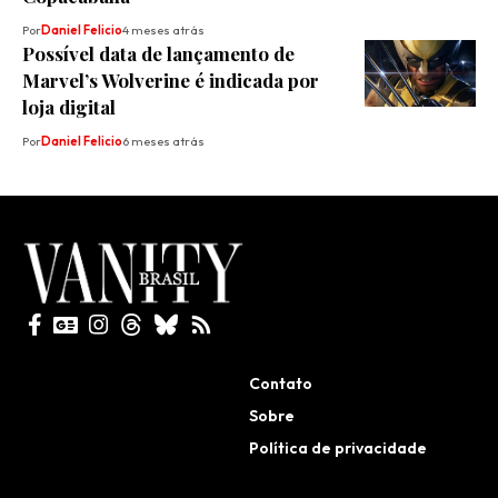
Por
Daniel Felicio
4 meses atrás
Possível data de lançamento de
Marvel’s Wolverine é indicada por
loja digital
Por
Daniel Felicio
6 meses atrás
Todos direitos reservados
Contato
Sobre
Política de privacidade