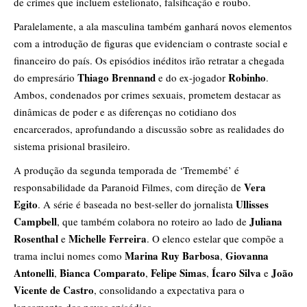
de crimes que incluem estelionato, falsificação e roubo.
Paralelamente, a ala masculina também ganhará novos elementos
com a introdução de figuras que evidenciam o contraste social e
financeiro do país. Os episódios inéditos irão retratar a chegada
Thiago Brennand
Robinho
do empresário
e do ex-jogador
.
Ambos, condenados por crimes sexuais, prometem destacar as
dinâmicas de poder e as diferenças no cotidiano dos
encarcerados, aprofundando a discussão sobre as realidades do
sistema prisional brasileiro.
A produção da segunda temporada de ‘Tremembé’ é
Vera
responsabilidade da Paranoid Filmes, com direção de
Egito
Ullisses
. A série é baseada no best-seller do jornalista
Campbell
Juliana
, que também colabora no roteiro ao lado de
Rosenthal
Michelle Ferreira
e
. O elenco estelar que compõe a
Marina Ruy Barbosa
Giovanna
trama inclui nomes como
,
Antonelli
Bianca Comparato
Felipe Simas
Ícaro Silva
João
,
,
,
e
Vicente de Castro
, consolidando a expectativa para o