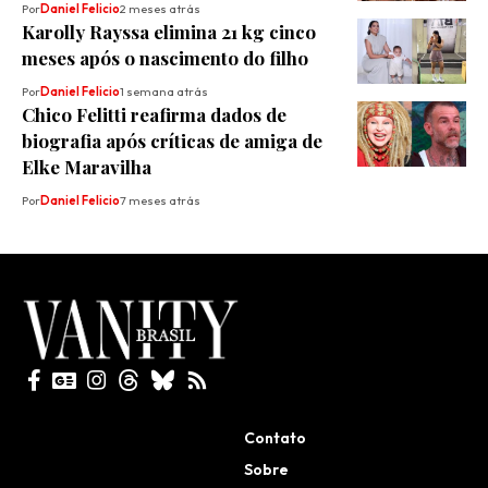
Por
Daniel Felicio
2 meses atrás
Karolly Rayssa elimina 21 kg cinco
meses após o nascimento do filho
Por
Daniel Felicio
1 semana atrás
Chico Felitti reafirma dados de
biografia após críticas de amiga de
Elke Maravilha
Por
Daniel Felicio
7 meses atrás
Todos direitos reservados
Contato
Sobre