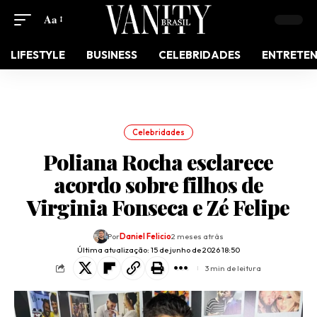
Aa
LIFESTYLE
BUSINESS
CELEBRIDADES
ENTRETE
Celebridades
Poliana Rocha esclarece
acordo sobre filhos de
Virginia Fonseca e Zé Felipe
Por
Daniel Felicio
2 meses atrás
Última atualização: 15 de junho de 2026 18:50
3 min de leitura