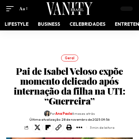
Aa
LIFESTYLE
BUSINESS
CELEBRIDADES
ENTRETE
Geral
Pai de Isabel Veloso expõe
momento delicado após
internação da filha na UTI:
“Guerreira”
Por
Ana Paula
8 meses atrás
Última atualização: 28 de novembro de 2025 09:56
3 min de leitura