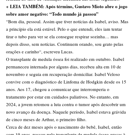
+ LEIA TAMBÉM: Após término, Gustavo Mioto abre o jogo
sobre amor negativo: “Todo mundo já passou”
“Bom dia, pessoal. Assim que tiver notícias da Isabel, aviso. Mas
a princípio ela está estável. Pelo o que entendi, eles iam tentar
tirar o tubo para ver se ela consegue respirar sozinha… mas
depois disso, sem notícias. Continuem orando, sou grato pelas
orações e carinho“, escreveu Lucas.
O transplante de medula óssea foi realizado em outubro. Isabel
permaneceu internada por alguns dias, recebeu alta em 10 de
novembro e seguia em recuperação domiciliar. Isabel Veloso
convive com o diagnóstico de Linfoma de Hodgkin desde os 15
anos. Aos 17, chegou a comunicar que interromperia o
tratamento por estar em cuidados paliativos. No entanto, em
2024, a jovem retomou a luta contra o tumor após descobrir um
novo avanço da doença. Naquele período, Isabel estava grávida
de cinco meses de Arthur, o primeiro filho.
Cerca de dez meses após o nascimento do bebê, Isabel, então
com 19 anos, passou pelo transplante de medula óssea graças à