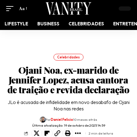
Aa
LIFESTYLE
BUSINESS
CELEBRIDADES
ENTRETE
Celebridades
Ojani Noa, ex-marido de
Jennifer Lopez, acusa cantora
de traição e revida declaração
JLo é acusada de infidelidade em novo desabafo de Ojani
Noa nas redes
Por
Daniel Felicio
10 meses atrás
Última atualização: 19 de outubro de 2025 14:59
2 min de leitura