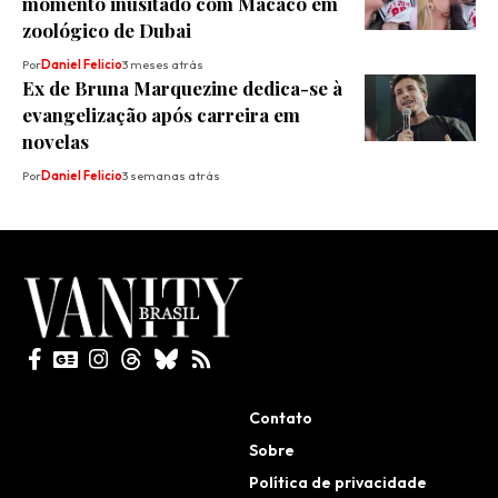
momento inusitado com Macaco em
zoológico de Dubai
Por
Daniel Felicio
3 meses atrás
Ex de Bruna Marquezine dedica-se à
evangelização após carreira em
novelas
Por
Daniel Felicio
3 semanas atrás
Todos direitos reservados
Contato
Sobre
Política de privacidade