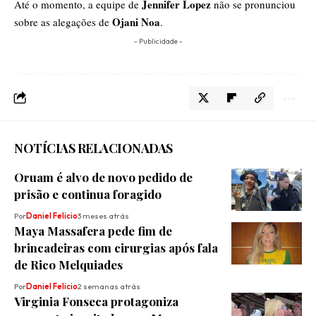
Jennifer Lopez
Até o momento, a equipe de
não se pronunciou
Ojani Noa
sobre as alegações de
.
- Publicidade -
NOTÍCIAS RELACIONADAS
Oruam é alvo de novo pedido de
prisão e continua foragido
Por
Daniel Felicio
3 meses atrás
Maya Massafera pede fim de
brincadeiras com cirurgias após fala
de Rico Melquiades
Por
Daniel Felicio
2 semanas atrás
Virginia Fonseca protagoniza