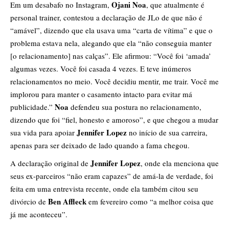
Ojani Noa
Em um desabafo no Instagram,
, que atualmente é
personal trainer, contestou a declaração de JLo de que não é
“amável”, dizendo que ela usava uma “carta de vítima” e que o
problema estava nela, alegando que ela “não conseguia manter
[o relacionamento] nas calças”. Ele afirmou: “Você foi ‘amada’
algumas vezes. Você foi casada 4 vezes. E teve inúmeros
relacionamentos no meio. Você decidiu mentir, me trair. Você me
implorou para manter o casamento intacto para evitar má
Noa
publicidade.”
defendeu sua postura no relacionamento,
dizendo que foi “fiel, honesto e amoroso”, e que chegou a mudar
Jennifer Lopez
sua vida para apoiar
no início de sua carreira,
apenas para ser deixado de lado quando a fama chegou.
Jennifer Lopez
A declaração original de
, onde ela menciona que
seus ex-parceiros “não eram capazes” de amá-la de verdade, foi
feita em uma entrevista recente, onde ela também citou seu
Ben Affleck
divórcio de
em fevereiro como “a melhor coisa que
já me aconteceu”.