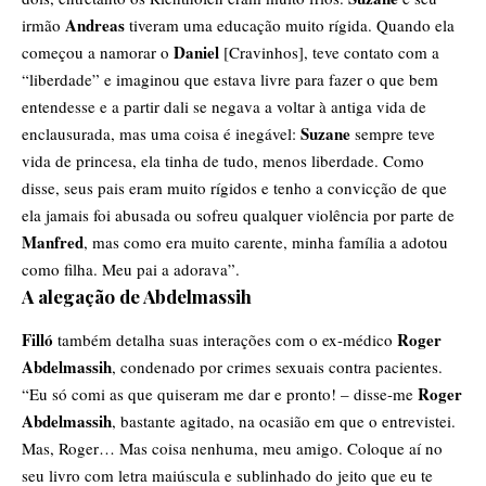
Andreas
irmão
tiveram uma educação muito rígida. Quando ela
Daniel
começou a namorar o
[Cravinhos], teve contato com a
“liberdade” e imaginou que estava livre para fazer o que bem
entendesse e a partir dali se negava a voltar à antiga vida de
Suzane
enclausurada, mas uma coisa é inegável:
sempre teve
vida de princesa, ela tinha de tudo, menos liberdade. Como
disse, seus pais eram muito rígidos e tenho a convicção de que
ela jamais foi abusada ou sofreu qualquer violência por parte de
Manfred
, mas como era muito carente, minha família a adotou
como filha. Meu pai a adorava”.
A alegação de Abdelmassih
Filló
Roger
também detalha suas interações com o ex-médico
Abdelmassih
, condenado por crimes sexuais contra pacientes.
Roger
“Eu só comi as que quiseram me dar e pronto! – disse-me
Abdelmassih
, bastante agitado, na ocasião em que o entrevistei.
Mas, Roger… Mas coisa nenhuma, meu amigo. Coloque aí no
seu livro com letra maiúscula e sublinhado do jeito que eu te