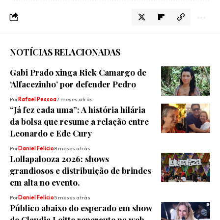
NOTÍCIAS RELACIONADAS
​Gabi Prado xinga Rick Camargo de
‘Alfacezinho’ por defender Pedro
Por
Rafael Pessoa
7 meses atrás
“Já fez cada uma”: A história hilária
da bolsa que resume a relação entre
Leonardo e Ede Cury
Por
Daniel Felicio
8 meses atrás
Lollapalooza 2026: shows
grandiosos e distribuição de brindes
em alta no evento.
Por
Daniel Felicio
5 meses atrás
Público abaixo do esperado em show
de Claudia Leitte repercute na web