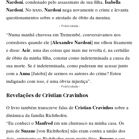
Nardoni
Isabella
, condenado pelo assassinato de sua filha,
Nardoni
Nardoni
. No texto,
nega novamente o crime e levanta
questionamentos sobre o atestado de óbito da menina.
- Publicidade -
“Numa manhã chuvosa em Tremembé, conversávamos nos
Alexandre Nardoni
corredores quando ele [
] me olhou fixamente
Acir
e disse:
, uma das coisas que mais me revolta é, na certidão
de óbito da minha filha, constar como indeterminada a causa da
sua morte. Se é indeterminada, como puderam me acusar junto
Anna
com a
[Jatobá] de sermos os autores do crime? Estou
indignado com isso, é uma óbvia injustiça”.
- Publicidade -
Revelações de Cristian Cravinhos
Cristian Cravinhos
O livro também transcreve falas de
sobre a
dinâmica da família Richthofen.
Manfred
“Eu conheci o
em um churrasco na minha casa. Os
Suzane
pais de
[von Richthofen] não eram contra a união dos
Suzane
dois, entretanto os Richthofen eram muito frios.
e seu