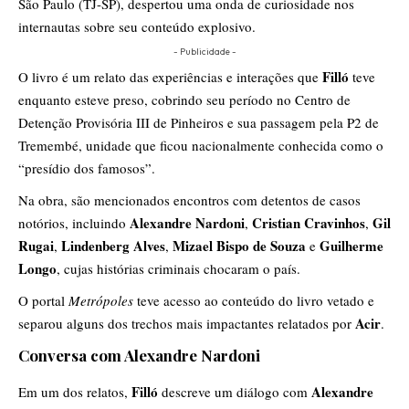
São Paulo (TJ-SP), despertou uma onda de curiosidade nos
internautas sobre seu conteúdo explosivo.
- Publicidade -
Filló
O livro é um relato das experiências e interações que
teve
enquanto esteve preso, cobrindo seu período no Centro de
Detenção Provisória III de Pinheiros e sua passagem pela P2 de
Tremembé, unidade que ficou nacionalmente conhecida como o
“presídio dos famosos”.
Na obra, são mencionados encontros com detentos de casos
Alexandre Nardoni
Cristian Cravinhos
Gil
notórios, incluindo
,
,
Rugai
Lindenberg Alves
Mizael Bispo de Souza
Guilherme
,
,
e
Longo
, cujas histórias criminais chocaram o país.
O portal
Metrópoles
teve acesso ao conteúdo do livro vetado e
Acir
separou alguns dos trechos mais impactantes relatados por
.
Conversa com Alexandre Nardoni
Filló
Alexandre
Em um dos relatos,
descreve um diálogo com