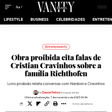
Aa
LIFESTYLE
BUSINESS
CELEBRIDADES
ENTRETE
Entretenimento
Obra proibida cita falas de
Cristian Cravinhos sobre a
família Richthofen
Livro proibido relata conversas com Nardoni e Cravinhos
Por
Daniel Felicio
9 meses atrás
Última atualização: 7 de novembro de 2025 09:54
5 min de leitura