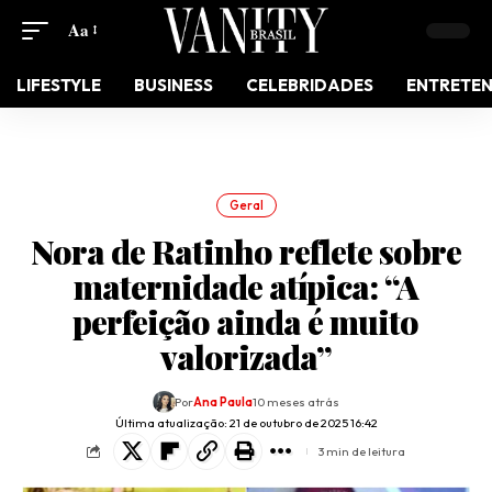
Aa
LIFESTYLE
BUSINESS
CELEBRIDADES
ENTRETE
Geral
Nora de Ratinho reflete sobre
maternidade atípica: “A
perfeição ainda é muito
valorizada”
Por
Ana Paula
10 meses atrás
Última atualização: 21 de outubro de 2025 16:42
3 min de leitura