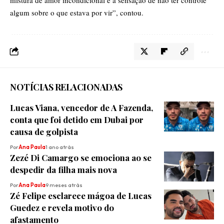
mistura de amor incondicional e a sensação de não ter controle
algum sobre o que estava por vir”, contou.
NOTÍCIAS RELACIONADAS
Lucas Viana, vencedor de A Fazenda,
conta que foi detido em Dubai por
causa de golpista
Por
Ana Paula
1 ano atrás
Zezé Di Camargo se emociona ao se
despedir da filha mais nova
Por
Ana Paula
9 meses atrás
Zé Felipe esclarece mágoa de Lucas
Guedez e revela motivo do
afastamento