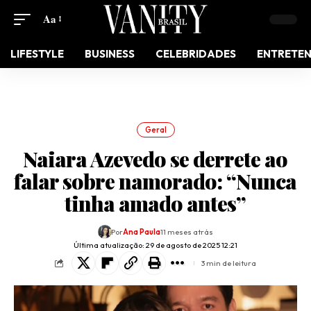
Aa
LIFESTYLE
BUSINESS
CELEBRIDADES
ENTRETE
Geral
Naiara Azevedo se derrete ao
falar sobre namorado: “Nunca
tinha amado antes”
Por
Ana Paula
11 meses atrás
Última atualização: 29 de agosto de 2025 12:21
3 min de leitura