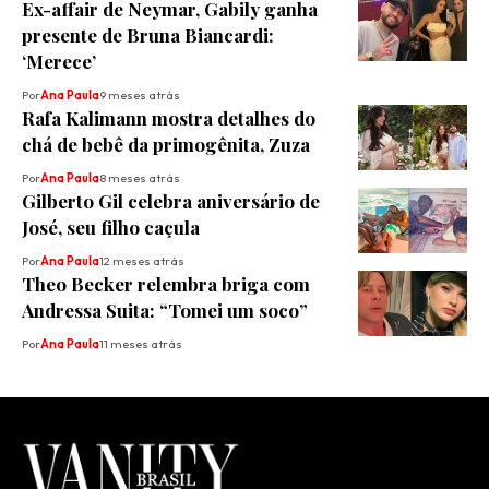
Ex-affair de Neymar, Gabily ganha
presente de Bruna Biancardi:
‘Merece’
Por
Ana Paula
9 meses atrás
Rafa Kalimann mostra detalhes do
chá de bebê da primogênita, Zuza
Por
Ana Paula
8 meses atrás
Gilberto Gil celebra aniversário de
José, seu filho caçula
Por
Ana Paula
12 meses atrás
Theo Becker relembra briga com
Andressa Suita: “Tomei um soco”
Por
Ana Paula
11 meses atrás