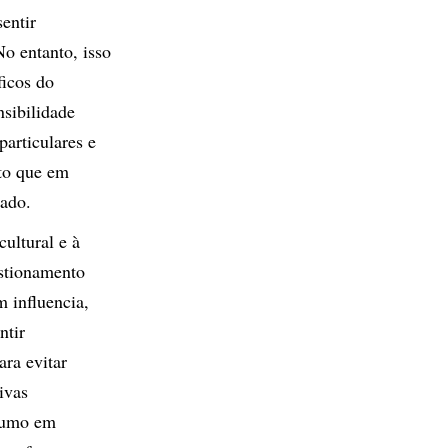
entir
o entanto, isso
ficos do
nsibilidade
particulares e
sto que em
rado.
ultural e à
estionamento
 influencia,
ntir
ara evitar
ivas
nsumo em