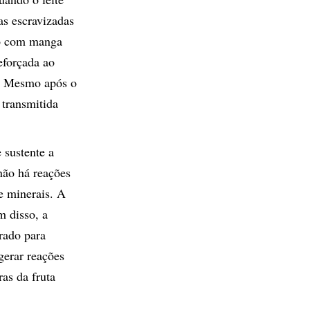
as escravizadas
lo com manga
eforçada ao
r. Mesmo após o
 transmitida
 sustente a
não há reações
e minerais. A
m disso, a
rado para
gerar reações
ras da fruta