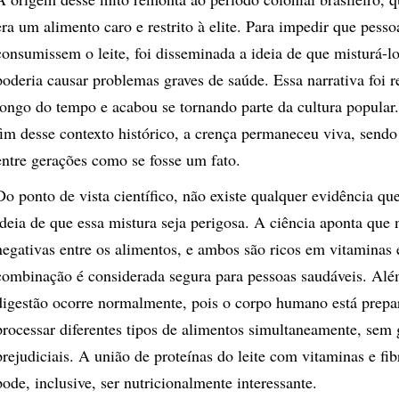
era um alimento caro e restrito à elite. Para impedir que pesso
consumissem o leite, foi disseminada a ideia de que misturá-
poderia causar problemas graves de saúde. Essa narrativa foi r
longo do tempo e acabou se tornando parte da cultura popula
fim desse contexto histórico, a crença permaneceu viva, sendo
entre gerações como se fosse um fato.
Do ponto de vista científico, não existe qualquer evidência que
ideia de que essa mistura seja perigosa. A ciência aponta que 
negativas entre os alimentos, e ambos são ricos em vitaminas 
combinação é considerada segura para pessoas saudáveis. Alé
digestão ocorre normalmente, pois o corpo humano está prepa
processar diferentes tipos de alimentos simultaneamente, sem 
prejudiciais. A união de proteínas do leite com vitaminas e fib
pode, inclusive, ser nutricionalmente interessante.