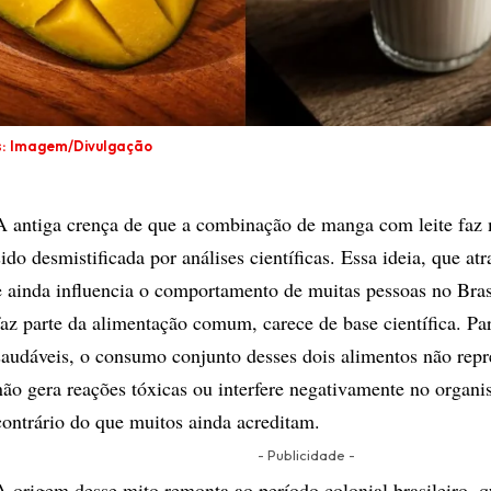
s: Imagem/Divulgação
A antiga crença de que a combinação de manga com leite faz 
sido desmistificada por análises científicas. Essa ideia, que at
e ainda influencia o comportamento de muitas pessoas no Bras
faz parte da alimentação comum, carece de base científica. Pa
saudáveis, o consumo conjunto desses dois alimentos não repre
não gera reações tóxicas ou interfere negativamente no organi
contrário do que muitos ainda acreditam.
- Publicidade -
A origem desse mito remonta ao período colonial brasileiro, q