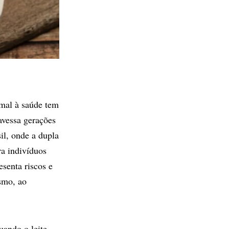
mal à saúde tem
ravessa gerações
il, onde a dupla
ra indivíduos
senta riscos e
smo, ao
uando o leite