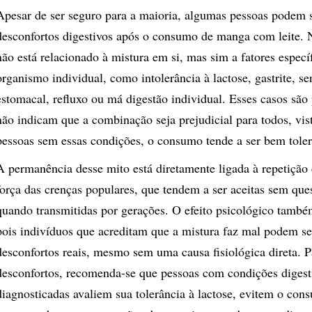
Apesar de ser seguro para a maioria, algumas pessoas podem s
desconfortos digestivos após o consumo de manga com leite. N
não está relacionado à mistura em si, mas sim a fatores especí
organismo individual, como intolerância à lactose, gastrite, se
estomacal, refluxo ou má digestão individual. Esses casos são 
não indicam que a combinação seja prejudicial para todos, vi
pessoas sem essas condições, o consumo tende a ser bem tole
A permanência desse mito está diretamente ligada à repetição c
força das crenças populares, que tendem a ser aceitas sem qu
quando transmitidas por gerações. O efeito psicológico também
pois indivíduos que acreditam que a mistura faz mal podem se
desconfortos reais, mesmo sem uma causa fisiológica direta. P
desconfortos, recomenda-se que pessoas com condições digest
diagnosticadas avaliem sua tolerância à lactose, evitem o co