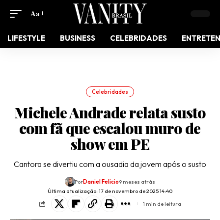
Aa
LIFESTYLE
BUSINESS
CELEBRIDADES
ENTRETE
Celebridades
Michele Andrade relata susto
com fã que escalou muro de
show em PE
Cantora se divertiu com a ousadia da jovem após o susto
Por
Daniel Felicio
9 meses atrás
Última atualização: 17 de novembro de 2025 14:40
1 min de leitura