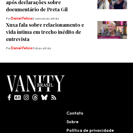
após declarações sobre
documentário de Preta Gil
Por
Daniel Felicio
2 semanas atrás
Xuxa fala sobre relacionamento e
vida íntima em trecho inédito de
entrevista
Por
Daniel Felicio
5 dias atrás
Todos direitos reservados
Contato
Sobre
Política de privacidade