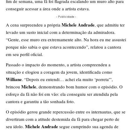
fim de semana, uma fã foi flagrada escalando um muro alto para
conseguir acessar a área onde a artista estava.
- Publicidade -
Michele Andrade
A cena surpreendeu a própria
, que admitiu ter
levado um susto inicial com a determinação da admiradora.
“Gente, esse muro era extremamente alto. Na hora eu me assustei
porque não sabia o que estava acontecendo”, relatou a cantora
em seu perfil oficial.
Passado o impacto do momento, a artista compreendeu a
situação e elogiou a coragem da jovem, identificada como
Williane
. “Depois eu entendi… achei ela muito ‘porreta'”,
Michele
brincou
, demonstrando bom humor com o episódio. O
esforço da fã não foi em vão: ela conseguiu ser atendida pela
cantora e garantiu a tão sonhada foto.
O episódio gerou grande repercussão entre os internautas, que se
divertiram com a atitude destemida da fã para chegar perto de
Michele Andrade
seu ídolo.
segue cumprindo sua agenda de