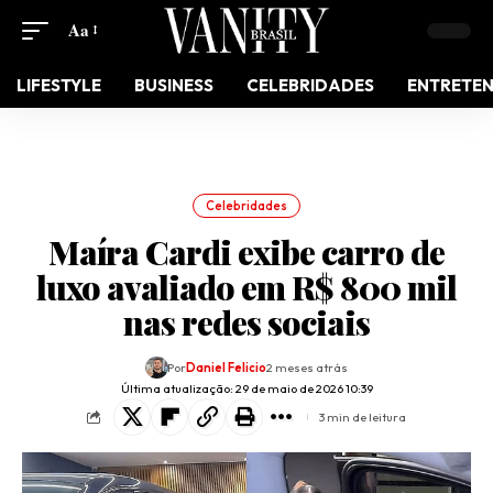
Aa
LIFESTYLE
BUSINESS
CELEBRIDADES
ENTRETE
Celebridades
Maíra Cardi exibe carro de
luxo avaliado em R$ 800 mil
nas redes sociais
Por
Daniel Felicio
2 meses atrás
Última atualização: 29 de maio de 2026 10:39
3 min de leitura