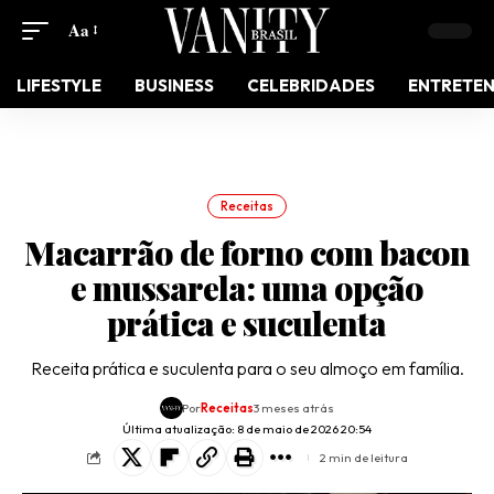
Aa
LIFESTYLE
BUSINESS
CELEBRIDADES
ENTRETE
Receitas
Macarrão de forno com bacon
e mussarela: uma opção
prática e suculenta
Receita prática e suculenta para o seu almoço em família.
Por
Receitas
3 meses atrás
Última atualização: 8 de maio de 2026 20:54
2 min de leitura