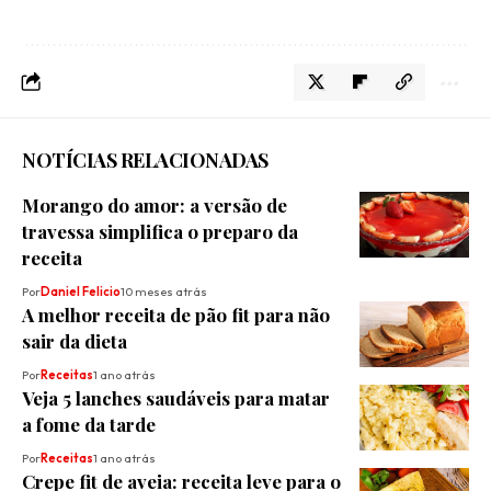
NOTÍCIAS RELACIONADAS
Morango do amor: a versão de
travessa simplifica o preparo da
receita
Por
Daniel Felicio
10 meses atrás
A melhor receita de pão fit para não
sair da dieta
Por
Receitas
1 ano atrás
Veja 5 lanches saudáveis para matar
a fome da tarde
Por
Receitas
1 ano atrás
Crepe fit de aveia: receita leve para o