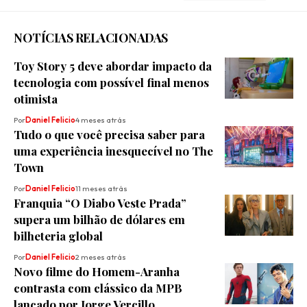
NOTÍCIAS RELACIONADAS
Toy Story 5 deve abordar impacto da
tecnologia com possível final menos
otimista
Por
Daniel Felicio
4 meses atrás
Tudo o que você precisa saber para
uma experiência inesquecível no The
Town
Por
Daniel Felicio
11 meses atrás
Franquia “O Diabo Veste Prada”
supera um bilhão de dólares em
bilheteria global
Por
Daniel Felicio
2 meses atrás
Novo filme do Homem-Aranha
contrasta com clássico da MPB
lançado por Jorge Vercillo