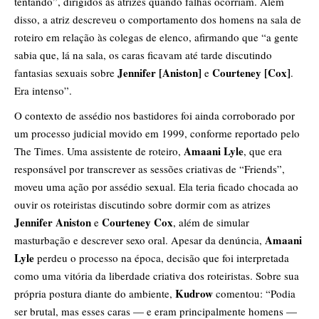
tentando”, dirigidos às atrizes quando falhas ocorriam. Além
disso, a atriz descreveu o comportamento dos homens na sala de
roteiro em relação às colegas de elenco, afirmando que “a gente
sabia que, lá na sala, os caras ficavam até tarde discutindo
Jennifer [Aniston]
Courteney [Cox]
fantasias sexuais sobre
e
.
Era intenso”.
O contexto de assédio nos bastidores foi ainda corroborado por
um processo judicial movido em 1999, conforme reportado pelo
Amaani Lyle
The Times. Uma assistente de roteiro,
, que era
responsável por transcrever as sessões criativas de “Friends”,
moveu uma ação por assédio sexual. Ela teria ficado chocada ao
ouvir os roteiristas discutindo sobre dormir com as atrizes
Jennifer Aniston
Courteney Cox
e
, além de simular
Amaani
masturbação e descrever sexo oral. Apesar da denúncia,
Lyle
perdeu o processo na época, decisão que foi interpretada
como uma vitória da liberdade criativa dos roteiristas. Sobre sua
Kudrow
própria postura diante do ambiente,
comentou: “Podia
ser brutal, mas esses caras — e eram principalmente homens —