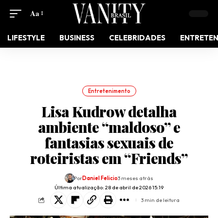
Aa
LIFESTYLE
BUSINESS
CELEBRIDADES
ENTRETE
Entretenimento
Lisa Kudrow detalha
ambiente “maldoso” e
fantasias sexuais de
roteiristas em “Friends”
Por
Daniel Felicio
3 meses atrás
Última atualização: 28 de abril de 2026 15:19
3 min de leitura