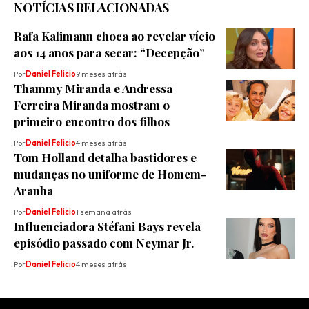
NOTÍCIAS RELACIONADAS
Rafa Kalimann choca ao revelar vício
aos 14 anos para secar: “Decepção”
Por
Daniel Felicio
9 meses atrás
Thammy Miranda e Andressa
Ferreira Miranda mostram o
primeiro encontro dos filhos
Por
Daniel Felicio
4 meses atrás
Tom Holland detalha bastidores e
mudanças no uniforme de Homem-
Aranha
Por
Daniel Felicio
1 semana atrás
Influenciadora Stéfani Bays revela
episódio passado com Neymar Jr.
Por
Daniel Felicio
4 meses atrás