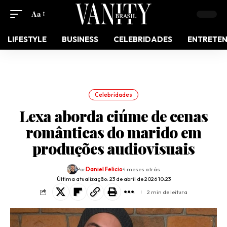
Aa
LIFESTYLE
BUSINESS
CELEBRIDADES
ENTRETE
Celebridades
Lexa aborda ciúme de cenas
românticas do marido em
produções audiovisuais
Por
Daniel Felicio
4 meses atrás
Última atualização: 23 de abril de 2026 10:23
2 min de leitura