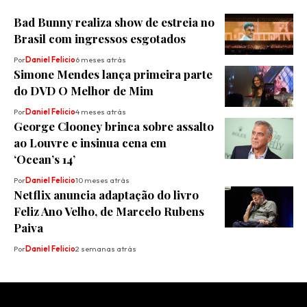
Bad Bunny realiza show de estreia no
Brasil com ingressos esgotados
Por
Daniel Felicio
6 meses atrás
Simone Mendes lança primeira parte
do DVD O Melhor de Mim
Por
Daniel Felicio
4 meses atrás
George Clooney brinca sobre assalto
ao Louvre e insinua cena em
‘Ocean’s 14’
Por
Daniel Felicio
10 meses atrás
Netflix anuncia adaptação do livro
Feliz Ano Velho, de Marcelo Rubens
Paiva
Por
Daniel Felicio
2 semanas atrás