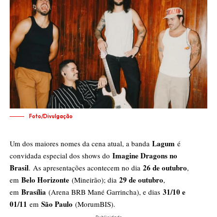
Foto/Divulgação
Lagum
Um dos maiores nomes da cena atual, a banda
é
Imagine Dragons no
convidada especial dos shows do
Brasil
26 de outubro
. As apresentações acontecem no dia
,
Belo Horizonte
29 de outubro
em
(Mineirão); dia
,
Brasília
31/10 e
em
(Arena BRB Mané Garrincha), e dias
01/11
São Paulo
em
(MorumBIS).