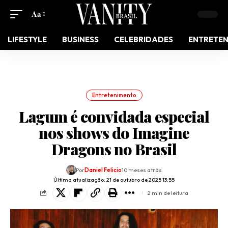
Aa
LIFESTYLE
BUSINESS
CELEBRIDADES
ENTRETE
Entretenimento
Lagum é convidada especial
nos shows do Imagine
Dragons no Brasil
Por
Daniel Felicio
10 meses atrás
Última atualização: 21 de outubro de 2025 13:55
2 min de leitura