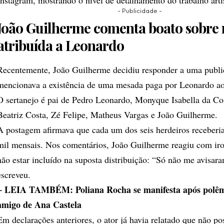
Instagram, mostrando o nível de detalhamento do trabalho artí
- Publicidade -
João Guilherme comenta boato sobre
atribuída a Leonardo
Recentemente, João Guilherme decidiu responder a uma publi
mencionava a existência de uma mesada paga por Leonardo aos
O sertanejo é pai de Pedro Leonardo, Monyque Isabella da Cos
Beatriz Costa, Zé Felipe, Matheus Vargas e João Guilherme.
A postagem afirmava que cada um dos seis herdeiros receberi
mil mensais. Nos comentários, João Guilherme reagiu com iro
não estar incluído na suposta distribuição: “Só não me avisar
escreveu.
+ LEIA TAMBÉM: Poliana Rocha se manifesta após polêm
amigo de Ana Castela
Em declarações anteriores, o ator já havia relatado que não po