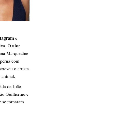
stagram
e
ator
tiva. O
runa Marquezine
a perna com
creveu o artista
 animal.
ida de João
oão Guilherme e
e se tornaram