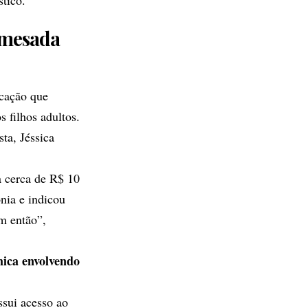
stico.
 mesada
cação que
 filhos adultos.
ta, Jéssica
a cerca de R$ 10
nia e indicou
am então”,
ica envolvendo
ssui acesso ao