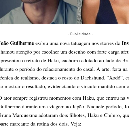
- Publicidade -
João Guilherme
In
exibiu uma nova tatuagem nos stories do
chamou atenção por escolher um desenho com forte carga afe
apresentou o retrato de Haku, cachorro adotado ao lado de B
durante o período do relacionamento do casal. A arte, feita n
técnica de realismo, destaca o rosto do Dachshund. “Xodó”, es
ao mostrar o resultado, evidenciando o vínculo mantido com o
O ator sempre registrou momentos com Haku, que entrou na v
Guilherme durante uma viagem ao Japão. Naquele período, J
Bruna Marquezine adotaram dois filhotes, Haku e Chihiro, qu
parte marcante da rotina dos dois. Veja: