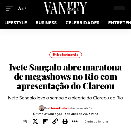
Aa
LIFESTYLE
BUSINESS
CELEBRIDADES
ENTRETE
Entretenimento
Ivete Sangalo abre maratona
de megashows no Rio com
apresentação do Clareou
Ivete Sangalo leva o samba e a alegria do Clareou ao Rio
Por
Daniel Felicio
4 meses atrás
Última atualização: 13 de abril de 2026 19:43
3 min de leitura