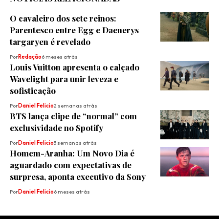
O cavaleiro dos sete reinos:
Parentesco entre Egg e Daenerys
targaryen é revelado
Por
Redação
6 meses atrás
Louis Vuitton apresenta o calçado
Wavelight para unir leveza e
sofisticação
Por
Daniel Felicio
2 semanas atrás
BTS lança clipe de “normal” com
exclusividade no Spotify
Por
Daniel Felicio
3 semanas atrás
Homem-Aranha: Um Novo Dia é
aguardado com expectativas de
surpresa, aponta executivo da Sony
Por
Daniel Felicio
6 meses atrás