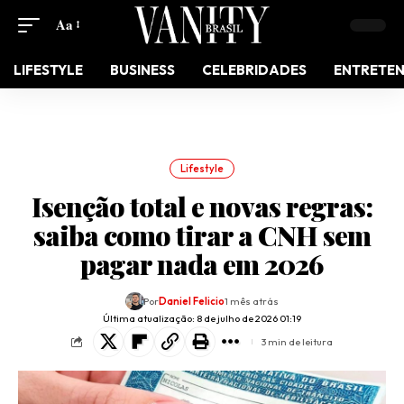
Aa
LIFESTYLE
BUSINESS
CELEBRIDADES
ENTRETE
Lifestyle
Isenção total e novas regras:
saiba como tirar a CNH sem
pagar nada em 2026
Por
Daniel Felicio
1 mês atrás
Última atualização: 8 de julho de 2026 01:19
3 min de leitura