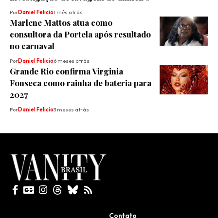
Por
Daniel Felicio
1 mês atrás
Marlene Mattos atua como
consultora da Portela após resultado
no carnaval
Por
Daniel Felicio
6 meses atrás
Grande Rio confirma Virginia
Fonseca como rainha de bateria para
2027
Por
Daniel Felicio
3 meses atrás
Todos direitos reservados
Contato