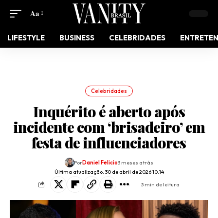
Aa
LIFESTYLE
BUSINESS
CELEBRIDADES
ENTRETE
Celebridades
Inquérito é aberto após
incidente com ‘brisadeiro’ em
festa de influenciadores
Por
Daniel Felicio
3 meses atrás
Última atualização: 30 de abril de 2026 10:14
3 min de leitura