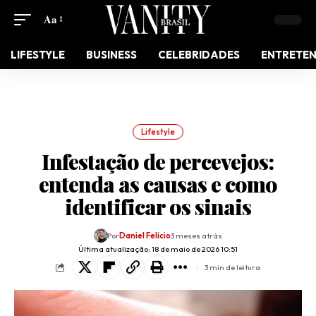
Aa
LIFESTYLE
BUSINESS
CELEBRIDADES
ENTRETE
Lifestyle
Infestação de percevejos:
entenda as causas e como
identificar os sinais
Por
Daniel Felicio
3 meses atrás
Última atualização: 18 de maio de 2026 10:51
3 min de leitura