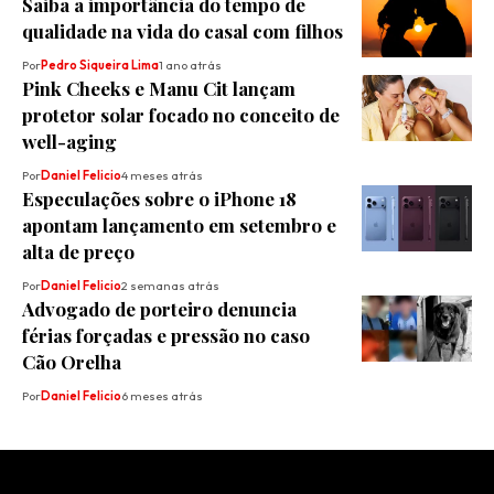
Saiba a importância do tempo de
qualidade na vida do casal com filhos
Por
Pedro Siqueira Lima
1 ano atrás
Pink Cheeks e Manu Cit lançam
protetor solar focado no conceito de
well-aging
Por
Daniel Felicio
4 meses atrás
Especulações sobre o iPhone 18
apontam lançamento em setembro e
alta de preço
Por
Daniel Felicio
2 semanas atrás
Advogado de porteiro denuncia
férias forçadas e pressão no caso
Cão Orelha
Por
Daniel Felicio
6 meses atrás