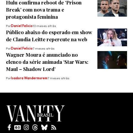
Hulu confirma reboot de ‘Prison
Break’ com nova trama e
protagonista feminina
Por
Daniel Felicio
10 meses atrás
Público abaixo do esperado em show
de Claudia Leitte repercute na web
Por
Daniel Felicio
7 meses atrás
Wagner Moura é anunciado no
elenco da série animada ‘Star Wars:
Maul – Shadow Lord’
Por
Isadora Wandermurem
7 meses atrás