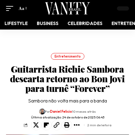
Aa
LIFESTYLE
BUSINESS
CELEBRIDADES
ENTRETE
Entretenimento
Guitarrista Richie Sambora
descarta retorno ao Bon Jovi
para turnê “Forever”
Sambora não volta mais para a banda
Por
Daniel Felicio
10 meses atrás
Última atualização: 24 de outubro de 2025 06:43
2 min de leitura