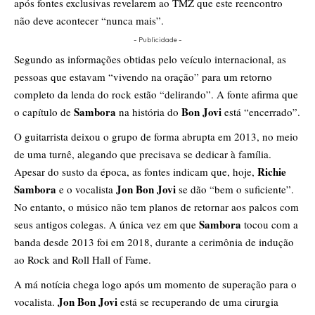
após fontes exclusivas revelarem ao TMZ que este reencontro
não deve acontecer “nunca mais”.
- Publicidade -
Segundo as informações obtidas pelo veículo internacional, as
pessoas que estavam “vivendo na oração” para um retorno
completo da lenda do rock estão “delirando”. A fonte afirma que
Sambora
Bon Jovi
o capítulo de
na história do
está “encerrado”.
O guitarrista deixou o grupo de forma abrupta em 2013, no meio
de uma turnê, alegando que precisava se dedicar à família.
Richie
Apesar do susto da época, as fontes indicam que, hoje,
Sambora
Jon Bon Jovi
e o vocalista
se dão “bem o suficiente”.
No entanto, o músico não tem planos de retornar aos palcos com
Sambora
seus antigos colegas. A única vez em que
tocou com a
banda desde 2013 foi em 2018, durante a cerimônia de indução
ao Rock and Roll Hall of Fame.
A má notícia chega logo após um momento de superação para o
Jon Bon Jovi
vocalista.
está se recuperando de uma cirurgia